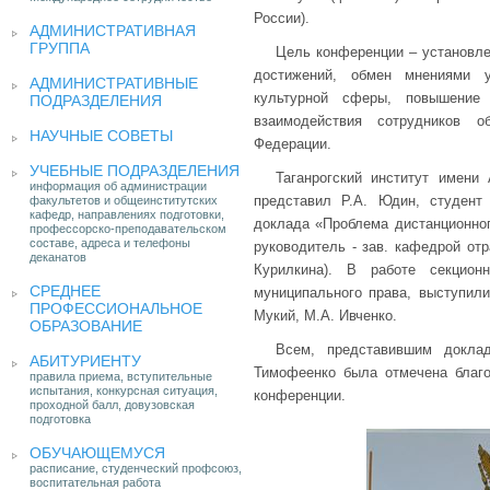
России).
АДМИНИСТРАТИВНАЯ
ГРУППА
Цель конференции – установле
достижений, обмен мнениями у
АДМИНИСТРАТИВНЫЕ
культурной сферы, повышение 
ПОДРАЗДЕЛЕНИЯ
взаимодействия сотрудников о
НАУЧНЫЕ СОВЕТЫ
Федерации.
УЧЕБНЫЕ ПОДРАЗДЕЛЕНИЯ
Таганрогский институт имени
информация об администрации
представил Р.А. Юдин, студент
факультетов и общеинститутских
кафедр, направлениях подготовки,
доклада «Проблема дистанционног
профессорско-преподавательском
составе, адреса и телефоны
руководитель - зав. кафедрой от
деканатов
Курилкина). В работе секцион
СРЕДНЕЕ
муниципального права, выступили 
ПРОФЕССИОНАЛЬНОЕ
Мукий, М.А. Ивченко.
ОБРАЗОВАНИЕ
Всем, представившим доклад
АБИТУРИЕНТУ
Тимофеенко была отмечена благ
правила приема, вступительные
испытания, конкурсная ситуация,
конференции.
проходной балл, довузовская
подготовка
ОБУЧАЮЩЕМУСЯ
расписание, студенческий профсоюз,
воспитательная работа