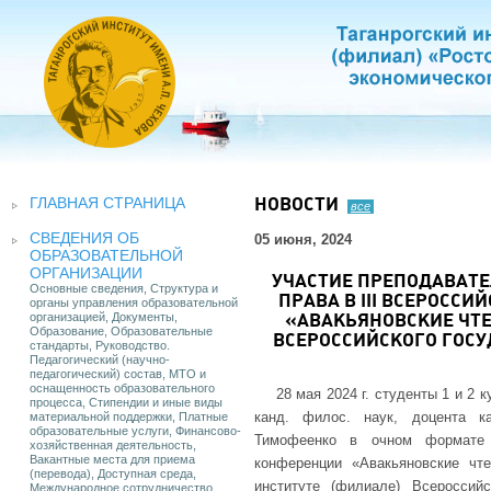
ГЛАВНАЯ СТРАНИЦА
НОВОСТИ
все
СВЕДЕНИЯ ОБ
05 июня, 2024
ОБРАЗОВАТЕЛЬНОЙ
ОРГАНИЗАЦИИ
УЧАСТИЕ ПРЕПОДАВАТЕ
Основные сведения, Структура и
ПРАВА В III ВСЕРОСС
органы управления образовательной
организацией, Документы,
«АВАКЬЯНОВСКИЕ ЧТЕ
Образование, Образовательные
ВСЕРОССИЙСКОГО ГОСУ
стандарты, Руководство.
Педагогический (научно-
педагогический) состав, МТО и
оснащенность образовательного
28 мая 2024 г. студенты 1 и 2
процесса, Стипендии и иные виды
канд. филос. наук, доцента к
материальной поддержки, Платные
образовательные услуги, Финансово-
Тимофеенко в очном формате п
хозяйственная деятельность,
Вакантные места для приема
конференции «Авакьяновские чте
(перевода), Доступная среда,
институте (филиале) Всероссий
Международное сотрудничество