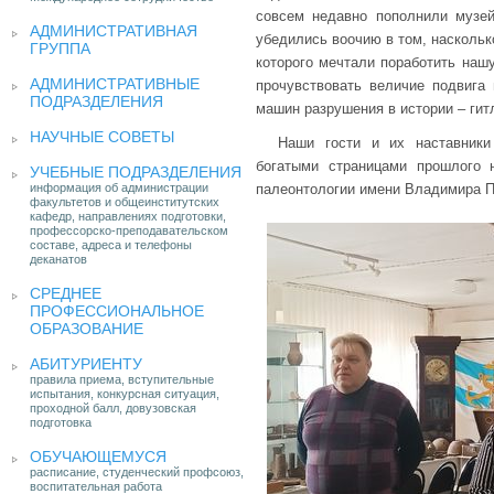
совсем недавно пополнили музе
АДМИНИСТРАТИВНАЯ
убедились воочию в том, наскольк
ГРУППА
которого мечтали поработить нашу
АДМИНИСТРАТИВНЫЕ
прочувствовать величие подвига
ПОДРАЗДЕЛЕНИЯ
машин разрушения в истории – ги
НАУЧНЫЕ СОВЕТЫ
Наши гости и их наставники
богатыми страницами прошлого 
УЧЕБНЫЕ ПОДРАЗДЕЛЕНИЯ
информация об администрации
палеонтологии имени Владимира П
факультетов и общеинститутских
кафедр, направлениях подготовки,
профессорско-преподавательском
составе, адреса и телефоны
деканатов
СРЕДНЕЕ
ПРОФЕССИОНАЛЬНОЕ
ОБРАЗОВАНИЕ
АБИТУРИЕНТУ
правила приема, вступительные
испытания, конкурсная ситуация,
проходной балл, довузовская
подготовка
ОБУЧАЮЩЕМУСЯ
расписание, студенческий профсоюз,
воспитательная работа