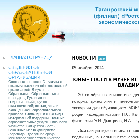
ГЛАВНАЯ СТРАНИЦА
НОВОСТИ
все
СВЕДЕНИЯ ОБ
05 ноября, 2024
ОБРАЗОВАТЕЛЬНОЙ
ОРГАНИЗАЦИИ
ЮНЫЕ ГОСТИ В МУЗЕЕ И
Основные сведения, Структура и
ВЛАДИМ
органы управления образовательной
организацией, Документы,
Образование, Образовательные
30 октября по инициативе де
стандарты, Руководство.
истории, археологии и палеонто
Педагогический (научно-
педагогический) состав, МТО и
экскурсия для обучающихся МОБУ 
оснащенность образовательного
процесса, Стипендии и иные виды
доцент кафедры истории П.С. Кач
материальной поддержки, Платные
филологии Э.И. Дмитриев, Н.А. Глу
образовательные услуги, Финансово-
хозяйственная деятельность,
Вакантные места для приема
Экспозиция музея вызвала неп
(перевода), Доступная среда,
подлинные, в большинстве своем
Международное сотрудничество