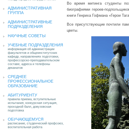
Во время митинга студенты поз
АДМИНИСТРАТИВНАЯ
биографиями героев-подпольщиков
ГРУППА
книги Генриха Гофмана «Герои Тага
АДМИНИСТРАТИВНЫЕ
Все присутствующие почтили пам
ПОДРАЗДЕЛЕНИЯ
цветы.
НАУЧНЫЕ СОВЕТЫ
УЧЕБНЫЕ ПОДРАЗДЕЛЕНИЯ
информация об администрации
факультетов и общеинститутских
кафедр, направлениях подготовки,
профессорско-преподавательском
составе, адреса и телефоны
деканатов
СРЕДНЕЕ
ПРОФЕССИОНАЛЬНОЕ
ОБРАЗОВАНИЕ
АБИТУРИЕНТУ
правила приема, вступительные
испытания, конкурсная ситуация,
проходной балл, довузовская
подготовка
ОБУЧАЮЩЕМУСЯ
расписание, студенческий профсоюз,
воспитательная работа