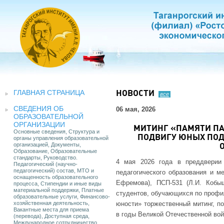
ГЛАВНАЯ СТРАНИЦА
НОВОСТИ
все
СВЕДЕНИЯ ОБ
06 мая, 2026
ОБРАЗОВАТЕЛЬНОЙ
ОРГАНИЗАЦИИ
МИТИНГ «ПАМЯТИ П
Основные сведения, Структура и
ПОДВИГУ ЮНЫХ ПОД
органы управления образовательной
организацией, Документы,
Образование, Образовательные
стандарты, Руководство.
4 мая 2026 года в преддверии
Педагогический (научно-
педагогический) состав, МТО и
педагогического образования и м
оснащенность образовательного
Ефремова), ПСП-531 (Л.И. Коб
процесса, Стипендии и иные виды
материальной поддержки, Платные
студентов, обучающихся по профи
образовательные услуги, Финансово-
хозяйственная деятельность,
юности» торжественный митинг, п
Вакантные места для приема
в годы Великой Отечественной вой
(перевода), Доступная среда,
Международное сотрудничество