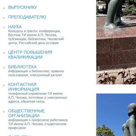
ВЫПУСКНИКУ
ПРЕПОДАВАТЕЛЮ
НАУКА
Конкурсы и гранты, конференции,
Вестник ТИ имени А.П. Чехова,
публикации, библиотека, Чеховский
центр, Российский день истории
ЦЕНТР ПОВЫШЕНИЯ
КВАЛИФИКАЦИИ
БИБЛИОТЕКА
информация о библиотеке, правила
пользования, электронный каталог
КОНТАКТНАЯ
ИНФОРМАЦИЯ
телефонный справочник ТИ имени
А.П. Чехова, почтовые и электронные
адреса, обратная связь
ОБЩЕСТВЕННЫЕ
ОРГАНИЗАЦИИ
информация о профсоюзе работников
ТИ имени А.П. Чехова, студенческом
профсоюзе