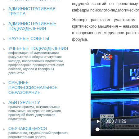
ведущий занятий по проектному
АДМИНИСТРАТИВНАЯ
кафедры психолого-педагогическо
ГРУППА
Эксперт рассказал участникам
АДМИНИСТРАТИВНЫЕ
критического мышления – навыков
ПОДРАЗДЕЛЕНИЯ
в современном медиапространств
НАУЧНЫЕ СОВЕТЫ
форума.
УЧЕБНЫЕ ПОДРАЗДЕЛЕНИЯ
информация об администрации
факультетов и общеинститутских
кафедр, направлениях подготовки,
профессорско-преподавательском
составе, адреса и телефоны
деканатов
СРЕДНЕЕ
ПРОФЕССИОНАЛЬНОЕ
ОБРАЗОВАНИЕ
АБИТУРИЕНТУ
правила приема, вступительные
испытания, конкурсная ситуация,
проходной балл, довузовская
подготовка
ОБУЧАЮЩЕМУСЯ
расписание, студенческий профсоюз,
воспитательная работа