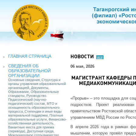
ГЛАВНАЯ СТРАНИЦА
НОВОСТИ
все
СВЕДЕНИЯ ОБ
06 мая, 2026
ОБРАЗОВАТЕЛЬНОЙ
ОРГАНИЗАЦИИ
МАГИСТРАНТ КАФЕДРЫ П
Основные сведения, Структура и
МЕДИАКОММУНИКАЦИИ
органы управления образовательной
организацией, Документы,
Образование, Образовательные
стандарты, Руководство.
«Прорыв» – это площадка для соц
Педагогический (научно-
педагогический) состав, МТО и
подростков. Проект реализова
оснащенность образовательного
правительством Ростовской област
процесса, Стипендии и иные виды
материальной поддержки, Платные
управлением МВД России по Росто
образовательные услуги, Финансово-
хозяйственная деятельность,
В апреле 2026 года в рамках фо
Вакантные места для приема
(перевода), Доступная среда,
мышлении, которую провёл пред
Международное сотрудничество