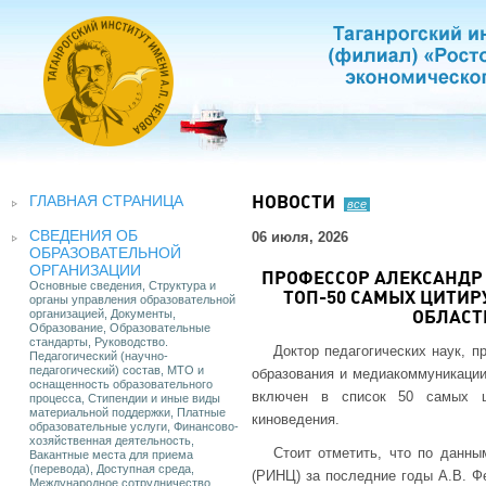
ГЛАВНАЯ СТРАНИЦА
НОВОСТИ
все
СВЕДЕНИЯ ОБ
06 июля, 2026
ОБРАЗОВАТЕЛЬНОЙ
ОРГАНИЗАЦИИ
ПРОФЕССОР АЛЕКСАНДР
Основные сведения, Структура и
ТОП-50 САМЫХ ЦИТИР
органы управления образовательной
организацией, Документы,
ОБЛАСТ
Образование, Образовательные
стандарты, Руководство.
Доктор педагогических наук, 
Педагогический (научно-
педагогический) состав, МТО и
образования и медиакоммуникаци
оснащенность образовательного
включен в список 50 самых ц
процесса, Стипендии и иные виды
материальной поддержки, Платные
киноведения.
образовательные услуги, Финансово-
хозяйственная деятельность,
Стоит отметить, что по данны
Вакантные места для приема
(перевода), Доступная среда,
(РИНЦ) за последние годы А.В. Ф
Международное сотрудничество