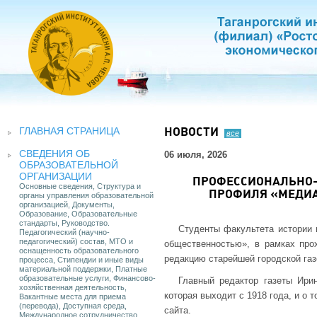
ГЛАВНАЯ СТРАНИЦА
НОВОСТИ
все
СВЕДЕНИЯ ОБ
06 июля, 2026
ОБРАЗОВАТЕЛЬНОЙ
ОРГАНИЗАЦИИ
ПРОФЕССИОНАЛЬНО-
Основные сведения, Структура и
ПРОФИЛЯ «МЕДИ
органы управления образовательной
организацией, Документы,
Образование, Образовательные
стандарты, Руководство.
Студенты факультета истории 
Педагогический (научно-
педагогический) состав, МТО и
общественностью», в рамках про
оснащенность образовательного
редакцию старейшей городской газ
процесса, Стипендии и иные виды
материальной поддержки, Платные
образовательные услуги, Финансово-
Главный редактор газеты Ирин
хозяйственная деятельность,
которая выходит с 1918 года, и о 
Вакантные места для приема
(перевода), Доступная среда,
сайта.
Международное сотрудничество