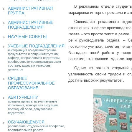
В рекламном отделе студенты
АДМИНИСТРАТИВНАЯ
маркировки интернет-рекламы и э
ГРУППА
Специалист рекламного отдел
АДМИНИСТРАТИВНЫЕ
ПОДРАЗДЕЛЕНИЯ
отношениях в сфере производства
газете – это просто текст в рамке
НАУЧНЫЕ СОВЕТЫ
речи руководитель отдела. – С
УЧЕБНЫЕ ПОДРАЗДЕЛЕНИЯ
постоянно учиться, сочетая печат
информация об администрации
благодаря твоей работе у пред
факультетов и общеинститутских
кафедр, направлениях подготовки,
развитие, это приносит удовлетвор
профессорско-преподавательском
составе, адреса и телефоны
Одним из важных открытий д
деканатов
увлеченность своим трудом и сп
СРЕДНЕЕ
достичь высоких результатов .
ПРОФЕССИОНАЛЬНОЕ
ОБРАЗОВАНИЕ
АБИТУРИЕНТУ
правила приема, вступительные
испытания, конкурсная ситуация,
проходной балл, довузовская
подготовка
ОБУЧАЮЩЕМУСЯ
расписание, студенческий профсоюз,
воспитательная работа