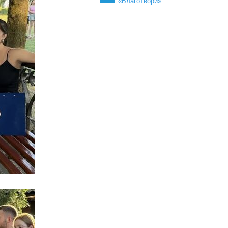
«БлагоТвори»