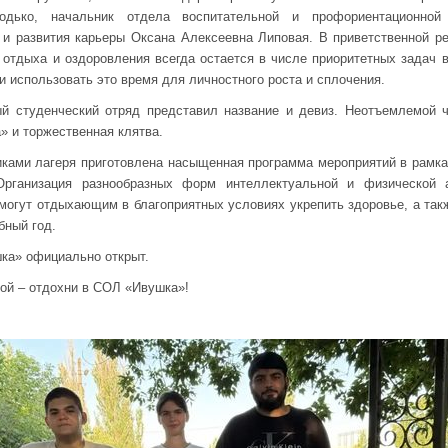
одько, начальник отдела воспитательной и профориентационной 
 и развития карьеры Оксана Алексеевна Липовая. В приветственной р
 отдыха и оздоровления всегда остается в числе приоритетных задач 
 и использовать это время для личностного роста и сплочения.
й студенческий отряд представил название и девиз. Неотъемлемой 
 и торжественная клятва.
ками лагеря приготовлена насыщенная программа мероприятий в рамках
Организация разнообразных форм интеллектуальной и физической а
могут отдыхающим в благоприятных условиях укрепить здоровье, а так
бный год.
ка» официально открыт.
зой – отдохни в СОЛ «Ивушка»!