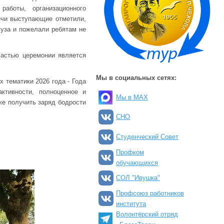
работы, организационного
ечи выступающие отметили,
вуза и пожелали ребятам не
частью церемонии является
Мы в социальных сетях:
 тематики 2026 года - Года
ктивности, полноценное и
Мы в MAX
же получить заряд бодрости
СНО
Студенческий Совет
Профком
обучающихся
СОЛ "Ивушка"
Профсоюз работников
института
Волонтёрский отряд