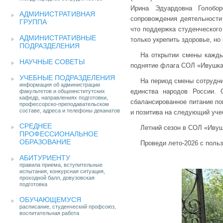
Ирина Эдуардовна Голобор
АДМИНИСТРАТИВНАЯ
сопровождения деятельности
ГРУППА
что поддержка студенческого
АДМИНИСТРАТИВНЫЕ
только укрепить здоровье, но
ПОДРАЗДЕЛЕНИЯ
На открытии смены кажды
НАУЧНЫЕ СОВЕТЫ
поднятие флага СОЛ «Ивушка»
УЧЕБНЫЕ ПОДРАЗДЕЛЕНИЯ
На период смены сотрудни
информация об администрации
единства народов России. 
факультетов и общеинститутских
кафедр, направлениях подготовки,
сбалансированное питание по
профессорско-преподавательском
составе, адреса и телефоны деканатов
и позитива на следующий уче
СРЕДНЕЕ
Летний сезон в СОЛ «Ивуш
ПРОФЕССИОНАЛЬНОЕ
ОБРАЗОВАНИЕ
Проведи лето-2026 с поль
АБИТУРИЕНТУ
правила приема, вступительные
испытания, конкурсная ситуация,
проходной балл, довузовская
подготовка
ОБУЧАЮЩЕМУСЯ
расписание, студенческий профсоюз,
воспитательная работа