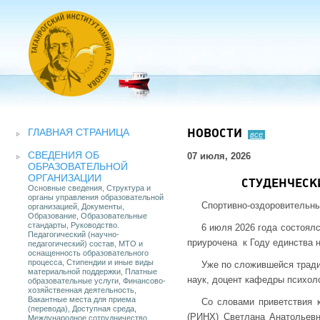
ГЛАВНАЯ СТРАНИЦА
НОВОСТИ
все
СВЕДЕНИЯ ОБ
07 июля, 2026
ОБРАЗОВАТЕЛЬНОЙ
ОРГАНИЗАЦИИ
СТУДЕНЧЕСК
Основные сведения, Структура и
органы управления образовательной
Спортивно-оздоровительны
организацией, Документы,
Образование, Образовательные
стандарты, Руководство.
6 июля 2026 года состоялс
Педагогический (научно-
приурочена к Году единства 
педагогический) состав, МТО и
оснащенность образовательного
процесса, Стипендии и иные виды
Уже по сложившейся тради
материальной поддержки, Платные
наук, доцент кафедры психоло
образовательные услуги, Финансово-
хозяйственная деятельность,
Вакантные места для приема
Со словами приветствия к
(перевода), Доступная среда,
(РИНХ) Светлана Анатольевн
Международное сотрудничество