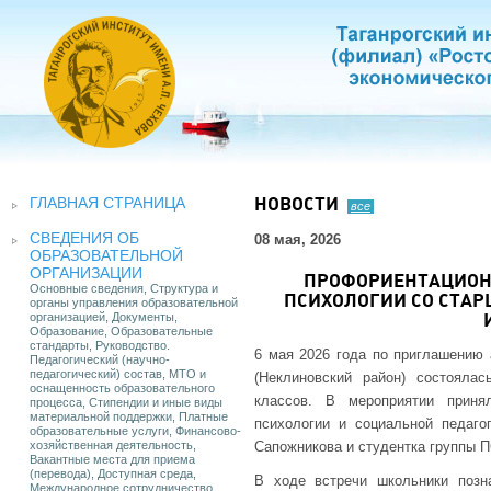
ГЛАВНАЯ СТРАНИЦА
НОВОСТИ
все
СВЕДЕНИЯ ОБ
08 мая, 2026
ОБРАЗОВАТЕЛЬНОЙ
ОРГАНИЗАЦИИ
ПРОФОРИЕНТАЦИОН
Основные сведения, Структура и
ПСИХОЛОГИИ СО СТА
органы управления образовательной
организацией, Документы,
Образование, Образовательные
стандарты, Руководство.
6 мая 2026 года по приглашению
Педагогический (научно-
педагогический) состав, МТО и
(Неклиновский район) состояла
оснащенность образовательного
классов. В мероприятии приня
процесса, Стипендии и иные виды
материальной поддержки, Платные
психологии и социальной педагог
образовательные услуги, Финансово-
хозяйственная деятельность,
Сапожникова и студентка группы П
Вакантные места для приема
(перевода), Доступная среда,
В ходе встречи школьники позн
Международное сотрудничество