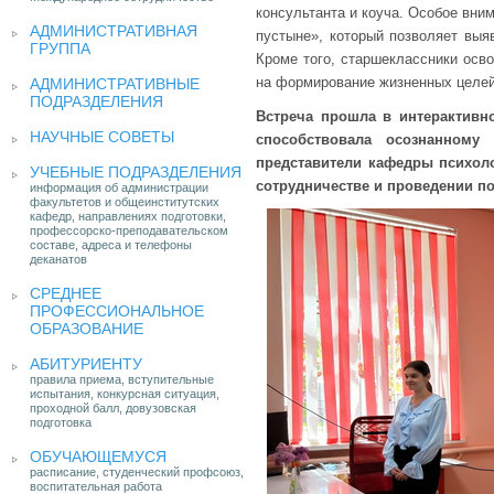
консультанта и коуча. Особое вни
АДМИНИСТРАТИВНАЯ
пустыне», который позволяет выя
ГРУППА
Кроме того, старшеклассники осв
на формирование жизненных целей
АДМИНИСТРАТИВНЫЕ
ПОДРАЗДЕЛЕНИЯ
Встреча прошла в интерактивн
НАУЧНЫЕ СОВЕТЫ
способствовала осознанном
представители кафедры психол
УЧЕБНЫЕ ПОДРАЗДЕЛЕНИЯ
сотрудничестве и проведении п
информация об администрации
факультетов и общеинститутских
кафедр, направлениях подготовки,
профессорско-преподавательском
составе, адреса и телефоны
деканатов
СРЕДНЕЕ
ПРОФЕССИОНАЛЬНОЕ
ОБРАЗОВАНИЕ
АБИТУРИЕНТУ
правила приема, вступительные
испытания, конкурсная ситуация,
проходной балл, довузовская
подготовка
ОБУЧАЮЩЕМУСЯ
расписание, студенческий профсоюз,
воспитательная работа