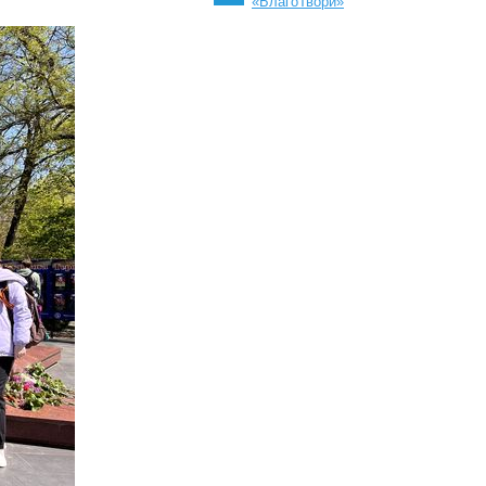
«БлагоТвори»