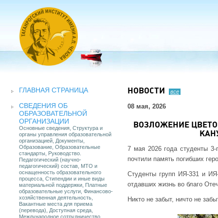
ГЛАВНАЯ СТРАНИЦА
НОВОСТИ
все
СВЕДЕНИЯ ОБ
08 мая, 2026
ОБРАЗОВАТЕЛЬНОЙ
ОРГАНИЗАЦИИ
ВОЗЛОЖЕНИЕ ЦВЕТО
Основные сведения, Структура и
КАН
органы управления образовательной
организацией, Документы,
Образование, Образовательные
7 мая 2026 года студенты 3-
стандарты, Руководство.
почтили память погибших геро
Педагогический (научно-
педагогический) состав, МТО и
оснащенность образовательного
Студенты групп ИЯ-331 и ИЯ-
процесса, Стипендии и иные виды
отдавших жизнь во благо Оте
материальной поддержки, Платные
образовательные услуги, Финансово-
хозяйственная деятельность,
Никто не забыт, ничто не заб
Вакантные места для приема
(перевода), Доступная среда,
Международное сотрудничество