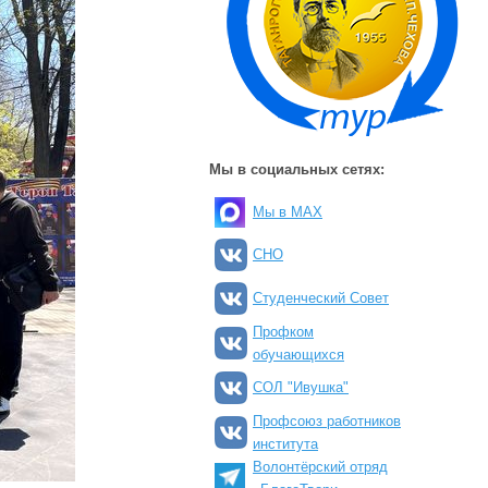
Мы в социальных сетях:
Мы в MAX
СНО
Студенческий Совет
Профком
обучающихся
СОЛ "Ивушка"
Профсоюз работников
института
Волонтёрский отряд