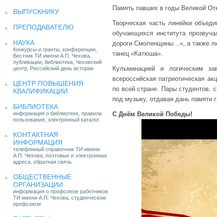
Память павших в годы Великой От
ВЫПУСКНИКУ
Творческая часть линейки объеди
ПРЕПОДАВАТЕЛЮ
обучающихся института прозвуча
НАУКА
дороги Смоленщины…», а также л
Конкурсы и гранты, конференции,
танец «Катюша».
Вестник ТИ имени А.П. Чехова,
публикации, библиотека, Чеховский
Кульминацией и логическим за
центр, Российский день истории
всероссийская патриотическая ак
ЦЕНТР ПОВЫШЕНИЯ
по всей стране. Пары студентов, 
КВАЛИФИКАЦИИ
под музыку, отдавая дань памяти 
БИБЛИОТЕКА
информация о библиотеке, правила
С Днём Великой Победы!
пользования, электронный каталог
КОНТАКТНАЯ
ИНФОРМАЦИЯ
телефонный справочник ТИ имени
А.П. Чехова, почтовые и электронные
адреса, обратная связь
ОБЩЕСТВЕННЫЕ
ОРГАНИЗАЦИИ
информация о профсоюзе работников
ТИ имени А.П. Чехова, студенческом
профсоюзе