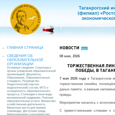
ГЛАВНАЯ СТРАНИЦА
НОВОСТИ
все
СВЕДЕНИЯ ОБ
08 мая, 2026
ОБРАЗОВАТЕЛЬНОЙ
ОРГАНИЗАЦИИ
ТОРЖЕСТВЕННАЯ ЛИН
Основные сведения, Структура и
ПОБЕДЫ, В ТАГАН
органы управления образовательной
организацией, Документы,
Образование, Образовательные
7 мая 2026 года
в Таганрогском и
стандарты, Руководство.
торжественная линейка, посвящён
Педагогический (научно-
педагогический) состав, МТО и
данью памяти, а важным напомина
оснащенность образовательного
процесса, Стипендии и иные виды
правды.
материальной поддержки, Платные
образовательные услуги, Финансово-
Мероприятие началось с исполнен
хозяйственная деятельность,
Вакантные места для приема
С приветственными словами к с
(перевода), Доступная среда,
Международное сотрудничество