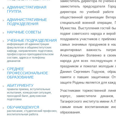
заместитель директора по учебно
заместитель председателя Гор
АДМИНИСТРАТИВНАЯ
ГРУППА
директора по учебной работе
общественной организации Ветер
АДМИНИСТРАТИВНЫЕ
специальной военной операции, 
ПОДРАЗДЕЛЕНИЯ
Мужества. Выступления гостей бы
НАУЧНЫЕ СОВЕТЫ
подвиг советского народа и веро
поздравила участников с приближ
УЧЕБНЫЕ ПОДРАЗДЕЛЕНИЯ
информация об администрации
самых значимых праздников в на
факультетов и общеинститутских
акцентировал важность патри
кафедр, направлениях подготовки,
профессорско-преподавательском
Александрович Волвенко в своем
составе, адреса и телефоны
народа для всех последующих п
деканатов
праздником и пожелал молодым 
СРЕДНЕЕ
Даниил Сергеевич Годунов, обра
ПРОФЕССИОНАЛЬНОЕ
ОБРАЗОВАНИЕ
памяти о павших защитниках Оте
защите Родины является для кажд
АБИТУРИЕНТУ
правила приема, вступительные
Участниками торжественной лине
испытания, конкурсная ситуация,
корпус, заместители деканов
проходной балл, довузовская
подготовка
Таганрогского института имени А.
самым юным воспитанникам инс
ОБУЧАЮЩЕМУСЯ
расписание, студенческий профсоюз,
образования.
воспитательная работа