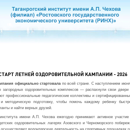
СТАРТ ЛЕТНЕЙ ОЗДОРОВИТЕЛЬНОЙ КАМПАНИИ - 2026
ампания официально стартовала
по всей стране. С наступлением июн
 загородных оздоровительных комплексов — распахнули свои двери
ают профессиональные педагогические коллективы и сертифицированны
 и методическую подготовку, чтобы помочь каждому ребенку быстр
ланты и найти верных друзей.
института имени А.П. Чехова ежегодно принимают активное участие
детских оздоровительных лагерях Азовского и Черноморского побереж
е осуществляют волонтерскую деятельность на спортивных площадках го