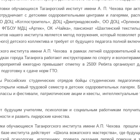
товки обучающихся Таганрогский институт имени А. П. Чехова при ак
сотрудничает с детскими оздоровительными центрами и лагерями, рас
ОО ДОЦ «Котлостроитель», ДОЦ «Дмитриадовский», ОО ДОЦ «Орлен
, ФГБОУ МДЦ «Артек», ОК «Чайка», пансионат «Шахтинский текстиль
нтов нашего института является метод погружения, который позволяет р
ного) детского коллектива и требует от будущего педагога полной включ
кого института имени А.П. Чехова в рамках летней оздоровительной к
дках города Таганрога работают инструкторами по спорту и волонтерами
ероприятий ежегодно превышает отметку в 2500! Ребята организуют д
 подготовку к сдаче норм ГТО.
ы Российских студенческих отрядов бойцы студенческих педагогичес
 открыли новый трудовой семестр в детских оздоровительных лагерях. 
классы и фестивали, патриотические акции и квесты, интеллектуальные 
ет будущим учителям, психологам и социальным работникам получит
ности и развить лидерские качества.
ики обучающиеся Таганрогского института имени А.П. Чехова прошли 
 базе института действует «Школа вожатского мастерства», где буду
тской психологии, игротехнику, правила оказания первой помощи и 