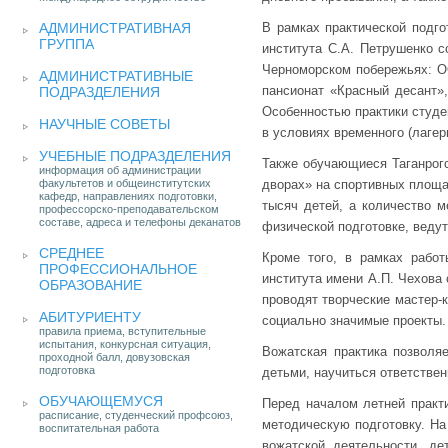
АДМИНИСТРАТИВНАЯ
В рамках практической подго
ГРУППА
института С.А. Петрушенко 
Черноморском побережьях: 
АДМИНИСТРАТИВНЫЕ
пансионат «Красный десант»
ПОДРАЗДЕЛЕНИЯ
Особенностью практики студе
НАУЧНЫЕ СОВЕТЫ
в условиях временного (лагер
УЧЕБНЫЕ ПОДРАЗДЕЛЕНИЯ
Также обучающиеся Таганрогс
информация об администрации
факультетов и общеинститутских
дворах» на спортивных площа
кафедр, направлениях подготовки,
тысяч детей, а количество м
профессорско-преподавательском
составе, адреса и телефоны деканатов
физической подготовке, ведут
СРЕДНЕЕ
Кроме того, в рамках работ
ПРОФЕССИОНАЛЬНОЕ
института имени А.П. Чехова
ОБРАЗОВАНИЕ
проводят творческие мастер-
АБИТУРИЕНТУ
социально значимые проекты.
правила приема, вступительные
испытания, конкурсная ситуация,
Вожатская практика позволя
проходной балл, довузовская
подготовка
детьми, научиться ответствен
ОБУЧАЮЩЕМУСЯ
Перед началом летней практ
расписание, студенческий профсоюз,
методическую подготовку. На
воспитательная работа
вожатской деятельности, де