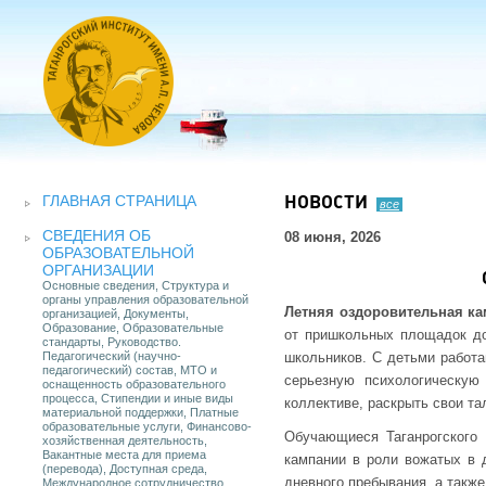
ГЛАВНАЯ СТРАНИЦА
НОВОСТИ
все
СВЕДЕНИЯ ОБ
08 июня, 2026
ОБРАЗОВАТЕЛЬНОЙ
ОРГАНИЗАЦИИ
Основные сведения, Структура и
органы управления образовательной
Летняя оздоровительная к
организацией, Документы,
Образование, Образовательные
от пришкольных площадок до
стандарты, Руководство.
Педагогический (научно-
школьников. С детьми работ
педагогический) состав, МТО и
серьезную психологическую
оснащенность образовательного
процесса, Стипендии и иные виды
коллективе, раскрыть свои та
материальной поддержки, Платные
образовательные услуги, Финансово-
Обучающиеся Таганрогского 
хозяйственная деятельность,
Вакантные места для приема
кампании в роли вожатых в 
(перевода), Доступная среда,
дневного пребывания, а такж
Международное сотрудничество