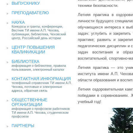
ВЫПУСКНИКУ
техники безопасности.
ПРЕПОДАВАТЕЛЮ
Летняя практика в оздоров
личности будущего специалис
НАУКА
Конкурсы и гранты, конференции,
обучающихся интереса к выб
Вестник ТИ имени А.П. Чехова,
задач: углубить и закрепить
публикации, библиотека, Чеховский
центр, Российский день истории
практике; развить и закреп
педагогических дисциплин и 
ЦЕНТР ПОВЫШЕНИЯ
КВАЛИФИКАЦИИ
задач воспитания и образ
воспитательной, спортивно-ма
БИБЛИОТЕКА
информация о библиотеке, правила
Летняя практика — это уни
пользования, электронный каталог
института имени А.П. Чехов
КОНТАКТНАЯ ИНФОРМАЦИЯ
области образования и воспит
телефонный справочник ТИ имени А.П.
Чехова, почтовые и электронные
Летняя оздоровительная камп
адреса, обратная связь
победами в соревнованиях. 
ОБЩЕСТВЕННЫЕ
учебный год!
ОРГАНИЗАЦИИ
информация о профсоюзе работников
ТИ имени А.П. Чехова, студенческом
профсоюзе
ПАРТНЕРЫ