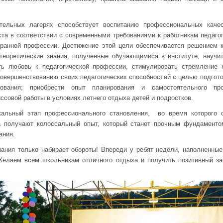
ительных лагерях способствует воспитанию профессиональных качес
та в соответствии с современными требованиями к работникам педагог
ранной профессии. Достижение этой цели обеспечивается решением 
 теоретические знания, полученные обучающимися в институте, научи
ить любовь к педагогической профессии, стимулировать стремление
совершенствованию своих педагогических способностей с целью подгот
ования; приобрести опыт планирования и самостоятельного пров
ссовой работы в условиях летнего отдыха детей и подростков.
кальный этап профессионального становления, во время которого о
а получают колоссальный опыт, который станет прочным фундамент
ания.
ания только набирает обороты! Впереди у ребят недели, наполненные
Желаем всем школьникам отличного отдыха и получить позитивный з