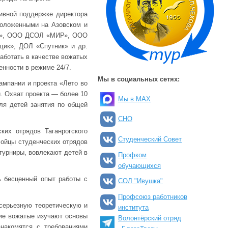
тивной поддержке директора
положенными на Азовском и
ок», ООО ДСОЛ «МИР», ООО
щик», ДОЛ «Спутник» и др.
аботать в качестве вожатых
енности в режиме 24/7.
Мы в социальных сетях:
ампании и проекта «Лето во
. Охват проекта — более 10
Мы в MAX
ля детей занятия по общей
СНО
ких отрядов Таганрогского
Студенческий Совет
Бойцы студенческих отрядов
турниры, вовлекают детей в
Профком
обучающихся
ь бесценный опыт работы с
СОЛ "Ивушка"
Профсоюз работников
серьезную теоретическую и
института
щие вожатые изучают основы
Волонтёрский отряд
знакомятся с требованиями