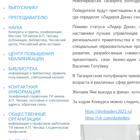
Новочеркасске, Таганроге, Волгод
ВЫПУСКНИКУ
Победители будут приглашены в д
где определят «Лидеров Дона» сез
ПРЕПОДАВАТЕЛЮ
Помимо статуса «Лидер Дона», 
НАУКА
Конкурсы и гранты, конференции,
наставники лучших управленцев 
Вестник ТИ имени А.П. Чехова,
регионального правительства и т
публикации, библиотека, Чеховский
центр, Российский день истории
специальные образовательные пр
развития, разработанные совмес
ЦЕНТР ПОВЫШЕНИЯ
КВАЛИФИКАЦИИ
презентовать свои бизнес-идеи 
Василию Голубеву.
БИБЛИОТЕКА
информация о библиотеке, правила
В Таганрогском полуфинале приня
пользования, электронный каталог
возраста и различных сфер деятел
КОНТАКТНАЯ
ИНФОРМАЦИЯ
Желаем Яне выхода в финал, котор
телефонный справочник ТИ имени
А.П. Чехова, почтовые и электронные
За ходом Конкурса можно следить
адреса, обратная связь
https://donleaders2021.ru/
ОБЩЕСТВЕННЫЕ
https://vk.com/donleders
ОРГАНИЗАЦИИ
информация о профсоюзе работников
ТИ имени А.П. Чехова, студенческом
профсоюзе