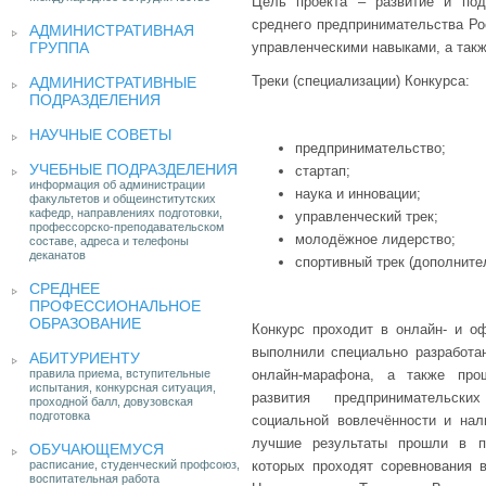
Цель проекта – развитие и под
среднего предпринимательства Ро
АДМИНИСТРАТИВНАЯ
ГРУППА
управленческими навыками, а так
Треки (специализации) Конкурса:
АДМИНИСТРАТИВНЫЕ
ПОДРАЗДЕЛЕНИЯ
НАУЧНЫЕ СОВЕТЫ
предпринимательство;
УЧЕБНЫЕ ПОДРАЗДЕЛЕНИЯ
стартап;
информация об администрации
наука и инновации;
факультетов и общеинститутских
кафедр, направлениях подготовки,
управленческий трек;
профессорско-преподавательском
молодёжное лидерство;
составе, адреса и телефоны
деканатов
спортивный трек (дополните
СРЕДНЕЕ
ПРОФЕССИОНАЛЬНОЕ
ОБРАЗОВАНИЕ
Конкурс проходит в онлайн- и о
выполнили специально разработа
АБИТУРИЕНТУ
правила приема, вступительные
онлайн-марафона, а также про
испытания, конкурсная ситуация,
развития предпринимательски
проходной балл, довузовская
подготовка
социальной вовлечённости и нал
лучшие результаты прошли в п
ОБУЧАЮЩЕМУСЯ
расписание, студенческий профсоюз,
которых проходят соревнования в
воспитательная работа