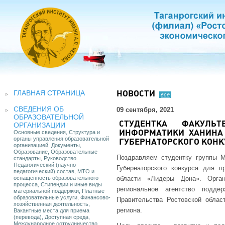
ГЛАВНАЯ СТРАНИЦА
НОВОСТИ
все
СВЕДЕНИЯ ОБ
09 сентября, 2021
ОБРАЗОВАТЕЛЬНОЙ
СТУДЕНТКА ФАКУЛЬТ
ОРГАНИЗАЦИИ
Основные сведения, Структура и
ИНФОРМАТИКИ ХАНИНА
органы управления образовательной
ГУБЕРНАТОРСКОГО КОНК
организацией, Документы,
Образование, Образовательные
Поздравляем студентку группы 
стандарты, Руководство.
Педагогический (научно-
Губернаторского конкурса для п
педагогический) состав, МТО и
оснащенность образовательного
области «Лидеры Дона». Орган
процесса, Стипендии и иные виды
региональное агентство подде
материальной поддержки, Платные
образовательные услуги, Финансово-
Правительства Ростовской облас
хозяйственная деятельность,
региона.
Вакантные места для приема
(перевода), Доступная среда,
Международное сотрудничество