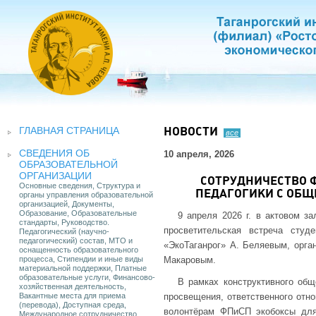
ГЛАВНАЯ СТРАНИЦА
НОВОСТИ
все
СВЕДЕНИЯ ОБ
10 апреля, 2026
ОБРАЗОВАТЕЛЬНОЙ
ОРГАНИЗАЦИИ
СОТРУДНИЧЕСТВО 
Основные сведения, Структура и
ПЕДАГОГИКИ С ОБ
органы управления образовательной
организацией, Документы,
Образование, Образовательные
9 апреля 2026 г. в актовом з
стандарты, Руководство.
просветительская встреча студ
Педагогический (научно-
педагогический) состав, МТО и
«ЭкоТаганрог» А. Беляевым, орга
оснащенность образовательного
процесса, Стипендии и иные виды
Макаровым.
материальной поддержки, Платные
образовательные услуги, Финансово-
В рамках конструктивного общ
хозяйственная деятельность,
Вакантные места для приема
просвещения, ответственного отн
(перевода), Доступная среда,
волонтёрам ФПиСП экобоксы для 
Международное сотрудничество