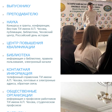
ВЫПУСКНИКУ
ПРЕПОДАВАТЕЛЮ
НАУКА
Конкурсы и гранты, конференции,
Вестник ТИ имени А.П. Чехова,
публикации, библиотека, Чеховский
центр, Российский день истории
ЦЕНТР ПОВЫШЕНИЯ
КВАЛИФИКАЦИИ
БИБЛИОТЕКА
информация о библиотеке, правила
пользования, электронный каталог
КОНТАКТНАЯ
ИНФОРМАЦИЯ
телефонный справочник ТИ имени
А.П. Чехова, почтовые и электронные
адреса, обратная связь
ОБЩЕСТВЕННЫЕ
ОРГАНИЗАЦИИ
информация о профсоюзе работников
ТИ имени А.П. Чехова, студенческом
профсоюзе