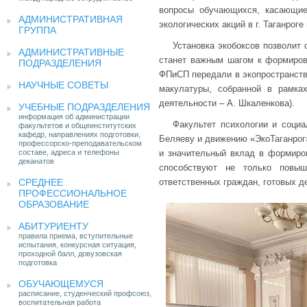
вопросы обучающихся, касающиес
АДМИНИСТРАТИВНАЯ
экологических акций в г. Таганроге
ГРУППА
Установка экобоксов позволит 
АДМИНИСТРАТИВНЫЕ
станет важным шагом к формиров
ПОДРАЗДЕЛЕНИЯ
ФПиСП передали в экопространств
НАУЧНЫЕ СОВЕТЫ
макулатуры, собранной в рамка
деятельности – А. Шкаленкова).
УЧЕБНЫЕ ПОДРАЗДЕЛЕНИЯ
информация об администрации
Факультет психологии и соци
факультетов и общеинститутских
кафедр, направлениях подготовки,
Беляеву и движению «ЭкоТаганрог
профессорско-преподавательском
составе, адреса и телефоны
и значительный вклад в формиро
деканатов
способствуют не только повыш
СРЕДНЕЕ
ответственных граждан, готовых де
ПРОФЕССИОНАЛЬНОЕ
ОБРАЗОВАНИЕ
АБИТУРИЕНТУ
правила приема, вступительные
испытания, конкурсная ситуация,
проходной балл, довузовская
подготовка
ОБУЧАЮЩЕМУСЯ
расписание, студенческий профсоюз,
воспитательная работа