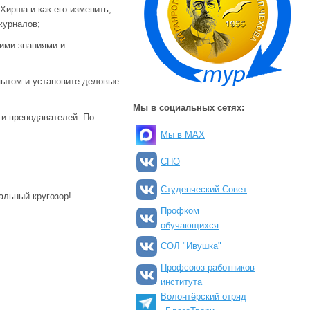
Хирша и как его изменить,
журналов;
ими знаниями и
пытом и установите деловые
Мы в социальных сетях:
 и преподавателей. По
Мы в MAX
СНО
Студенческий Совет
альный кругозор!
Профком
обучающихся
СОЛ "Ивушка"
Профсоюз работников
института
Волонтёрский отряд