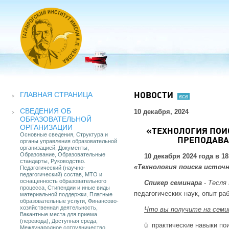
ГЛАВНАЯ СТРАНИЦА
НОВОСТИ
все
СВЕДЕНИЯ ОБ
10 декабря, 2024
ОБРАЗОВАТЕЛЬНОЙ
ОРГАНИЗАЦИИ
«ТЕХНОЛОГИЯ ПОИ
Основные сведения, Структура и
ПРЕПОДАВА
органы управления образовательной
организацией, Документы,
Образование, Образовательные
10 декабря 2024 года в 1
стандарты, Руководство.
«Технология поиска источн
Педагогический (научно-
педагогический) состав, МТО и
оснащенность образовательного
Спикер семинара
-
Тесля
процесса, Стипендии и иные виды
педагогических наук, опыт ра
материальной поддержки, Платные
образовательные услуги, Финансово-
хозяйственная деятельность,
Что вы получите на семи
Вакантные места для приема
(перевода), Доступная среда,
ü практические навыки по
Международное сотрудничество