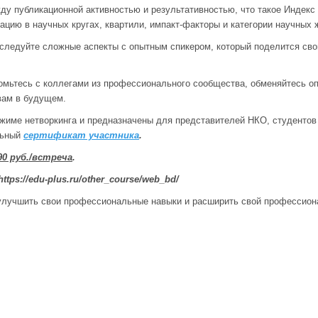
ду публикационной активностью и результативностью, что такое Индекс 
ацию в научных кругах, квартили, импакт-факторы и категории научных 
сследуйте сложные аспекты с опытным спикером, который поделится сво
омьтесь с коллегами из профессионального сообщества, обменяйтесь о
вам в будущем.
жиме нетворкинга и предназначены для представителей НКО, студентов
льный
сертификат участника
.
0 руб./встреча
.
 https://edu-plus.ru/other_course/web_bd/
улучшить свои профессиональные навыки и расширить свой профессион