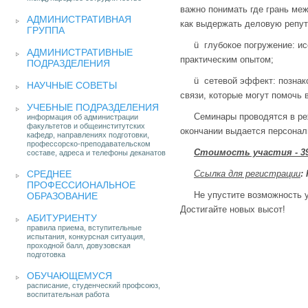
важно понимать где грань меж
АДМИНИСТРАТИВНАЯ
как выдержать деловую репут
ГРУППА
ü глубокое погружение: и
АДМИНИСТРАТИВНЫЕ
практическим опытом;
ПОДРАЗДЕЛЕНИЯ
ü сетевой эффект: познак
НАУЧНЫЕ СОВЕТЫ
связи, которые могут помочь 
УЧЕБНЫЕ ПОДРАЗДЕЛЕНИЯ
Семинары проводятся в ре
информация об администрации
факультетов и общеинститутских
окончании выдается персона
кафедр, направлениях подготовки,
профессорско-преподавательском
Стоимость участия - 39
составе, адреса и телефоны деканатов
СРЕДНЕЕ
Ссылка для регистрации
:
ПРОФЕССИОНАЛЬНОЕ
Не упустите возможность 
ОБРАЗОВАНИЕ
Достигайте новых высот!
АБИТУРИЕНТУ
правила приема, вступительные
испытания, конкурсная ситуация,
проходной балл, довузовская
подготовка
ОБУЧАЮЩЕМУСЯ
расписание, студенческий профсоюз,
воспитательная работа