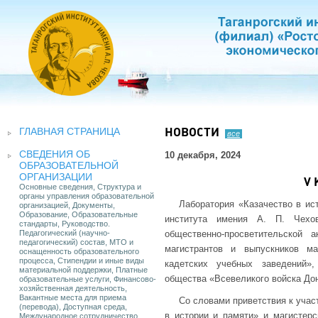
ГЛАВНАЯ СТРАНИЦА
НОВОСТИ
все
СВЕДЕНИЯ ОБ
10 декабря, 2024
ОБРАЗОВАТЕЛЬНОЙ
ОРГАНИЗАЦИИ
V 
Основные сведения, Структура и
органы управления образовательной
Лаборатория «Казачество в ис
организацией, Документы,
Образование, Образовательные
института имения А. П. Чехо
стандарты, Руководство.
Педагогический (научно-
общественно-просветительской 
педагогический) состав, МТО и
магистрантов и выпускников ма
оснащенность образовательного
процесса, Стипендии и иные виды
кадетских учебных заведений»,
материальной поддержки, Платные
общества «Всевеликого войска Дон
образовательные услуги, Финансово-
хозяйственная деятельность,
Вакантные места для приема
Со словами приветствия к учас
(перевода), Доступная среда,
в истории и памяти» и магистерс
Международное сотрудничество