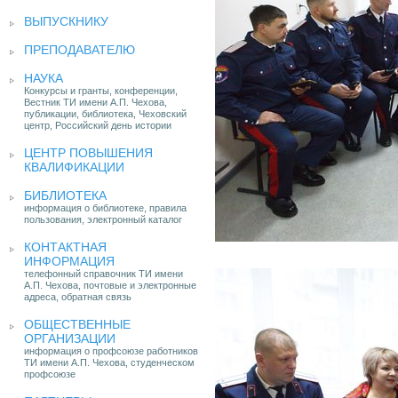
ВЫПУСКНИКУ
ПРЕПОДАВАТЕЛЮ
НАУКА
Конкурсы и гранты, конференции,
Вестник ТИ имени А.П. Чехова,
публикации, библиотека, Чеховский
центр, Российский день истории
ЦЕНТР ПОВЫШЕНИЯ
КВАЛИФИКАЦИИ
БИБЛИОТЕКА
информация о библиотеке, правила
пользования, электронный каталог
КОНТАКТНАЯ
ИНФОРМАЦИЯ
телефонный справочник ТИ имени
А.П. Чехова, почтовые и электронные
адреса, обратная связь
ОБЩЕСТВЕННЫЕ
ОРГАНИЗАЦИИ
информация о профсоюзе работников
ТИ имени А.П. Чехова, студенческом
профсоюзе