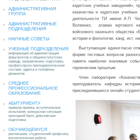
кадетских учебных заведений», п
АДМИНИСТРАТИВНАЯ
казачества и кадетских учебных 
ГРУППА
деятельности ТИ имени А.П. Че
АДМИНИСТРАТИВНЫЕ
Волвенко; атаман юртового каз
ПОДРАЗДЕЛЕНИЯ
войскового казачьего общества «
истории и филологии, канд. ист. на
НАУЧНЫЕ СОВЕТЫ
Выступающие единогласно отме
УЧЕБНЫЕ ПОДРАЗДЕЛЕНИЯ
информация об администрации
форме тестовых вопросов разного
факультетов и общеинститутских
памяти наиболее значимые событ
кафедр, направлениях подготовки,
профессорско-преподавательском
героическим прошлым.
составе, адреса и телефоны
деканатов
Член лаборатория «Казачест
СРЕДНЕЕ
преподаватель кафедры истори
ПРОФЕССИОНАЛЬНОЕ
присоединившихся онлайн студенто
ОБРАЗОВАНИЕ
АБИТУРИЕНТУ
правила приема, вступительные
испытания, конкурсная ситуация,
проходной балл, довузовская
подготовка
ОБУЧАЮЩЕМУСЯ
расписание, студенческий профсоюз,
воспитательная работа