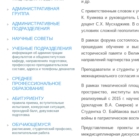
и др.
АДМИНИСТРАТИВНАЯ
С приветственным словом к у
ГРУППА
К. Куижева и руководитель 
АДМИНИСТРАТИВНЫЕ
доцент С.Х. Мусхаджиев. В с
ПОДРАЗДЕЛЕНИЯ
условиях сложной геополитич
НАУЧНЫЕ СОВЕТЫ
В рамках форума состоялось
прошедших обучение и выс
УЧЕБНЫЕ ПОДРАЗДЕЛЕНИЯ
информация об администрации
исторической памяти о Вели
факультетов и общеинститутских
направлений партнерства унив
кафедр, направлениях подготовки,
профессорско-преподавательском
составе, адреса и телефоны деканатов
Преподаватели и студенты у
межнационального согласия на
СРЕДНЕЕ
ПРОФЕССИОНАЛЬНОЕ
В рамках тематической площ
ОБРАЗОВАНИЕ
пространство, институты в
АБИТУРИЕНТУ
реализуемый с 2015 г. научн
правила приема, вступительные
(докладчик В.А. Смирнов) 
испытания, конкурсная ситуация,
проходной балл, довузовская
Студентка О. Байбакова выс
подготовка
войны в патриотическом восп
ОБУЧАЮЩЕМУСЯ
Представленные проекты и
расписание, студенческий профсоюз,
воспитательная работа
междисциплинарная дискуссия