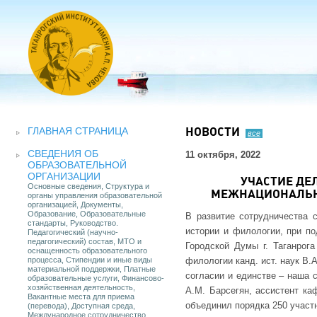
ГЛАВНАЯ СТРАНИЦА
НОВОСТИ
все
СВЕДЕНИЯ ОБ
11 октября, 2022
ОБРАЗОВАТЕЛЬНОЙ
ОРГАНИЗАЦИИ
УЧАСТИЕ ДЕ
Основные сведения, Структура и
МЕЖНАЦИОНАЛЬНО
органы управления образовательной
организацией, Документы,
Образование, Образовательные
В развитие сотрудничества 
стандарты, Руководство.
истории и филологии, при по
Педагогический (научно-
педагогический) состав, МТО и
Городской Думы г. Таганрога
оснащенность образовательного
процесса, Стипендии и иные виды
филологии канд. ист. наук В
материальной поддержки, Платные
согласии и единстве – наша 
образовательные услуги, Финансово-
хозяйственная деятельность,
А.М. Барсегян, ассистент ка
Вакантные места для приема
объединил порядка 250 участн
(перевода), Доступная среда,
Международное сотрудничество