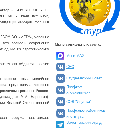
ректор ФГБОУ ВО «МГТУ» С.
О «МГТУ» канд. ист. наук,
солидации народов России в
 ФГБОУ ВО «МГТУ», успешно
, что вопросы сохранения
Мы в социальных сетях:
т одним из стратегических
Мы в MAX
ого стола «Адыгея – оазис
СНО
Студенческий Совет
ы: высшая школа, медийное
хова представила успешно
Профком
 различные регионы России
обучающихся
окладчик А.М. Барсегян).
СОЛ "Ивушка"
рии Великой Отечественной
Профсоюз работников
института
оров форума, состоялась
Волонтёрский отряд