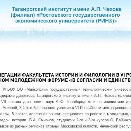
ЛЕГАЦИИ ФАКУЛЬТЕТА ИСТОРИИ И ФИЛОЛОГИИ В VI 
М МОЛОДЕЖНОМ ФОРУМЕ «В СОГЛАСИИ И ЕДИНСТВЕ
с ФГБОУ ВО «Майкопский государственный технологический универси
ддержке директора Таганрогского института имени А.П. Чехова (фили
 VII созыва д-ра полит. наук А.Ю. Голобородько и по инициативе де
.А. Агеевой, 3-4 октября приняла участие в VI Российском межнациона
сила». В состав делегации вошли: специалист по работе с молодежью,
федры истории В.А. Смирнов, студентки 2-го и 3-го курсов О. Байба
иков из разных регионов страны: Московской области, Чеченской респу