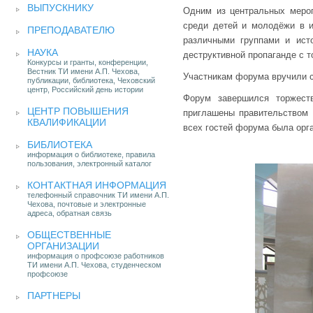
ВЫПУСКНИКУ
Одним из центральных мероп
среди детей и молодёжи в и
ПРЕПОДАВАТЕЛЮ
различными группами и исто
НАУКА
деструктивной пропаганде с т
Конкурсы и гранты, конференции,
Вестник ТИ имени А.П. Чехова,
Участникам форума вручили с
публикации, библиотека, Чеховский
центр, Российский день истории
Форум завершился торжест
ЦЕНТР ПОВЫШЕНИЯ
приглашены правительством 
КВАЛИФИКАЦИИ
всех гостей форума была орга
БИБЛИОТЕКА
информация о библиотеке, правила
пользования, электронный каталог
КОНТАКТНАЯ ИНФОРМАЦИЯ
телефонный справочник ТИ имени А.П.
Чехова, почтовые и электронные
адреса, обратная связь
ОБЩЕСТВЕННЫЕ
ОРГАНИЗАЦИИ
информация о профсоюзе работников
ТИ имени А.П. Чехова, студенческом
профсоюзе
ПАРТНЕРЫ