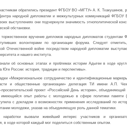
частникам обратились президент ФГБОУ ВО «МГТУ» А. К. Тхакушинов, 
Центра народной дипломатии и межкультурных коммуникаций ФГБОУ В
воих выступлениях они подчеркнули значимость этнополитической кон
еской обстановки.
 торжественное вручение дипломов народных дипломатов студентам
тупивших волонтерами по организации форума. Следует отметить
кой Отечественной войне посредством народной дипломатии выступаю
ерситета и нашего института.
знали об основных этапах и проблемах истории Адыгеи в ходе кругл
 Юге России: история, традиции и перспективы».
адки «Межрегиональное сотрудничество и идентификационные маркер
ласти и общественные организации» делегация ТИ имени А.П. Че
о-просветительский проект «Российский День истории», объединяющий
и имеющийся опыт работы с молодежью в сфере политики памяти (д
тупила с докладом о возможностях применения исследований по исто
итании молодежи, указав на объединяющую роль данной тематики.
 наработки вызвали живейший интерес участников и организат
, в ходе которой каждый мог поделиться собственным опытом.