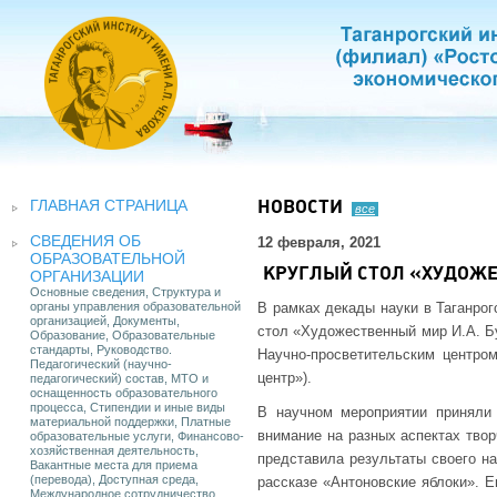
ГЛАВНАЯ СТРАНИЦА
НОВОСТИ
все
СВЕДЕНИЯ ОБ
12 февраля, 2021
ОБРАЗОВАТЕЛЬНОЙ
КРУГЛЫЙ СТОЛ «ХУДОЖЕ
ОРГАНИЗАЦИИ
Основные сведения, Структура и
органы управления образовательной
В рамках декады науки в Таганрог
организацией, Документы,
стол «Художественный мир И.А. Бу
Образование, Образовательные
стандарты, Руководство.
Научно-просветительским центром
Педагогический (научно-
центр»).
педагогический) состав, МТО и
оснащенность образовательного
процесса, Стипендии и иные виды
В научном мероприятии приняли 
материальной поддержки, Платные
внимание на разных аспектах твор
образовательные услуги, Финансово-
хозяйственная деятельность,
представила результаты своего на
Вакантные места для приема
(перевода), Доступная среда,
рассказе «Антоновские яблоки». Е
Международное сотрудничество