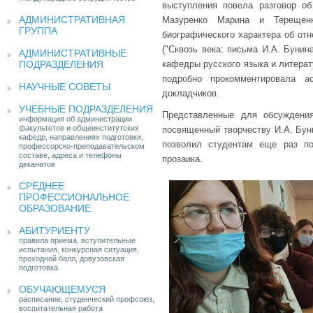
выступления повела разговор об
АДМИНИСТРАТИВНАЯ
Мазуренко Марина и Терещенк
ГРУППА
биографического характера об от
("Сквозь века: письма И.А. Бунин
АДМИНИСТРАТИВНЫЕ
ПОДРАЗДЕЛЕНИЯ
кафедры русского языка и литерат
подробно прокомментировала а
НАУЧНЫЕ СОВЕТЫ
докладчиков.
УЧЕБНЫЕ ПОДРАЗДЕЛЕНИЯ
Представленные для обсуждени
информация об администрации
факультетов и общеинститутских
посвященный творчеству И.А. Буни
кафедр, направлениях подготовки,
позволил студентам еще раз по
профессорско-преподавательском
составе, адреса и телефоны
прозаика.
деканатов
СРЕДНЕЕ
ПРОФЕССИОНАЛЬНОЕ
ОБРАЗОВАНИЕ
АБИТУРИЕНТУ
правила приема, вступительные
испытания, конкурсная ситуация,
проходной балл, довузовская
подготовка
ОБУЧАЮЩЕМУСЯ
расписание, студенческий профсоюз,
воспитательная работа