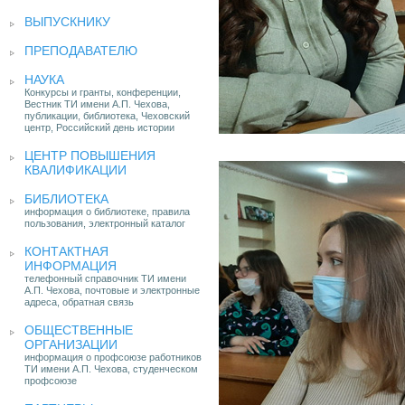
ВЫПУСКНИКУ
ПРЕПОДАВАТЕЛЮ
НАУКА
Конкурсы и гранты, конференции,
Вестник ТИ имени А.П. Чехова,
публикации, библиотека, Чеховский
центр, Российский день истории
ЦЕНТР ПОВЫШЕНИЯ
КВАЛИФИКАЦИИ
БИБЛИОТЕКА
информация о библиотеке, правила
пользования, электронный каталог
КОНТАКТНАЯ
ИНФОРМАЦИЯ
телефонный справочник ТИ имени
А.П. Чехова, почтовые и электронные
адреса, обратная связь
ОБЩЕСТВЕННЫЕ
ОРГАНИЗАЦИИ
информация о профсоюзе работников
ТИ имени А.П. Чехова, студенческом
профсоюзе