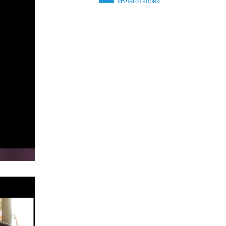
«БлагоТвори»