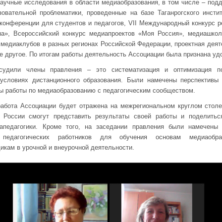
аучные исследования в области медиаобразования, в том числе – под
вательной проблематики, проведенные на базе Таганрогского инсти
конференции для студентов и педагогов, VII Международный конкурс р
а», Всероссийский конкурс медиапроектов «Моя Россия», медиашко
и медиаклубов в разных регионах Российской Федерации, проектная дея
е другое. По итогам работы деятельность Ассоциации была признана уд
бсудили члены правления – это систематизация и оптимизация п
 условиях дистанционного образования. Были намечены перспективы
ы работы по медиаобразованию с педагогическим сообществом.
работа Ассоциации будет отражена на межрегиональном круглом столе
в России смогут представить результаты своей работы и поделить
иапедагогики. Кроме того, на заседании правления были намечены
педагогических работников для обучения основам медиаобра
кам в урочной и внеурочной деятельности.