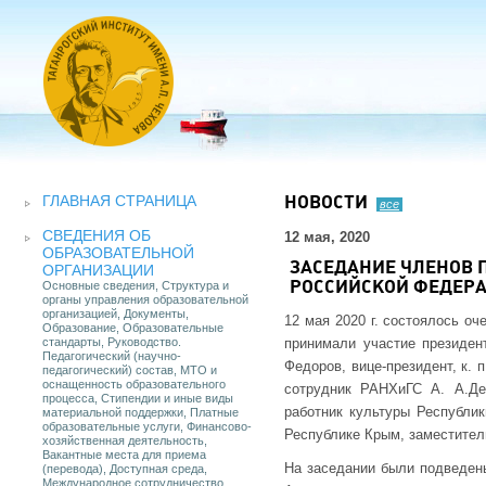
ГЛАВНАЯ СТРАНИЦА
НОВОСТИ
все
СВЕДЕНИЯ ОБ
12 мая, 2020
ОБРАЗОВАТЕЛЬНОЙ
ЗАСЕДАНИЕ ЧЛЕНОВ 
ОРГАНИЗАЦИИ
Основные сведения, Структура и
РОССИЙСКОЙ ФЕДЕР
органы управления образовательной
организацией, Документы,
12 мая 2020 г. состоялось о
Образование, Образовательные
стандарты, Руководство.
принимали участие президент
Педагогический (научно-
Федоров, вице-президент, к. 
педагогический) состав, МТО и
оснащенность образовательного
сотрудник РАНХиГС А. А.Де
процесса, Стипендии и иные виды
работник культуры Республи
материальной поддержки, Платные
образовательные услуги, Финансово-
Республике Крым, заместител
хозяйственная деятельность,
Вакантные места для приема
На заседании были подведены
(перевода), Доступная среда,
Международное сотрудничество