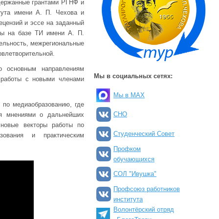
держанные грантами РГНФ и
тута имени А. П. Чехова и
ецензий и эссе на заданный
лы на базе ТИ имени А. П.
тельность, межрегиональные
овлетворительной.
о основным направлениям
Мы в социальных сетях:
 работы с новыми членами
Мы в MAX
 по медиаобразованию, где
СНО
ся мнениями о дальнейших
 новые векторы работы по
Студенческий Совет
зования и практическим
Профком
обучающихся
СОЛ "Ивушка"
Профсоюз работников
института
Волонтёрский отряд