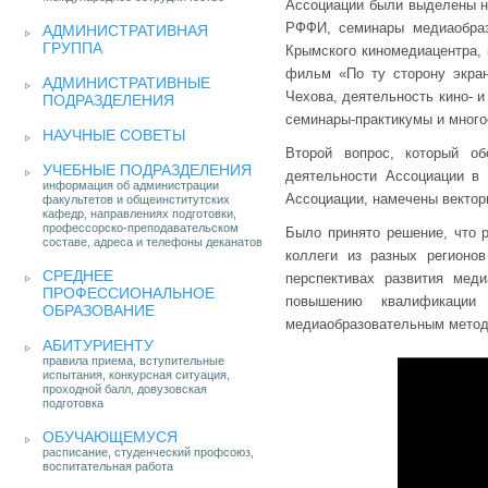
Ассоциации были выделены н
РФФИ, семинары медиаобразо
АДМИНИСТРАТИВНАЯ
ГРУППА
Крымского киномедиацентра, 
фильм «По ту сторону экран
АДМИНИСТРАТИВНЫЕ
Чехова, деятельность кино- 
ПОДРАЗДЕЛЕНИЯ
семинары-практикумы и много
НАУЧНЫЕ СОВЕТЫ
Второй вопрос, который о
УЧЕБНЫЕ ПОДРАЗДЕЛЕНИЯ
деятельности Ассоциации в
информация об администрации
Ассоциации, намечены вектор
факультетов и общеинститутских
кафедр, направлениях подготовки,
профессорско-преподавательском
Было принято решение, что 
составе, адреса и телефоны деканатов
коллеги из разных регионо
СРЕДНЕЕ
перспективах развития мед
ПРОФЕССИОНАЛЬНОЕ
повышению квалификации 
ОБРАЗОВАНИЕ
медиаобразовательным методи
АБИТУРИЕНТУ
правила приема, вступительные
испытания, конкурсная ситуация,
проходной балл, довузовская
подготовка
ОБУЧАЮЩЕМУСЯ
расписание, студенческий профсоюз,
воспитательная работа