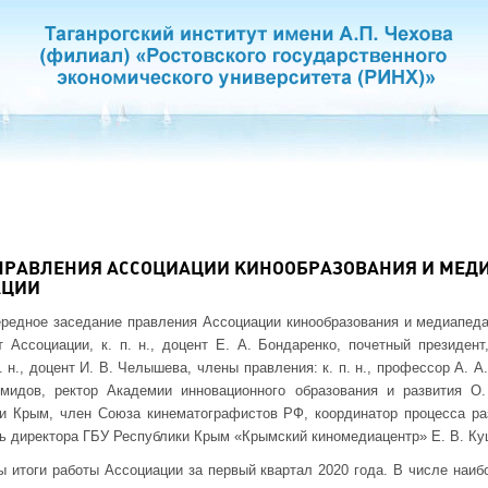
ПРАВЛЕНИЯ АССОЦИАЦИИ КИНООБРАЗОВАНИЯ И МЕД
АЦИИ
чередное заседание правления Ассоциации кинообразования и медиапеда
 Ассоциации, к. п. н., доцент Е. А. Бондаренко, почетный президент,
п. н., доцент И. В. Челышева, члены правления: к. п. н., профессор А. 
мидов, ректор Академии инновационного образования и развития О.
ки Крым, член Союза кинематографистов РФ, координатор процесса ра
ь директора ГБУ Республики Крым «Крымский киномедиацентр» Е. В. Ку
 итоги работы Ассоциации за первый квартал 2020 года. В числе наи