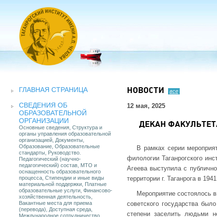
ГЛАВНАЯ СТРАНИЦА
НОВОСТИ
все
СВЕДЕНИЯ ОБ
12 мая, 2025
ОБРАЗОВАТЕЛЬНОЙ
ОРГАНИЗАЦИИ
ДЕКАН ФАКУЛЬТЕТА
Основные сведения, Структура и
органы управления образовательной
организацией, Документы,
Образование, Образовательные
В рамках серии мероприя
стандарты, Руководство.
филологии Таганрогского инс
Педагогический (научно-
педагогический) состав, МТО и
Агеева выступила с публично
оснащенность образовательного
процесса, Стипендии и иные виды
территории г. Таганрога в 19
материальной поддержки, Платные
образовательные услуги, Финансово-
Мероприятие состоялось в 
хозяйственная деятельность,
Вакантные места для приема
советского государства было
(перевода), Доступная среда,
степени заселить людьми не
Международное сотрудничество