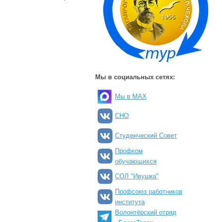
Мы в социальных сетях:
Мы в MAX
СНО
Студенческий Совет
Профком
обучающихся
СОЛ "Ивушка"
Профсоюз работников
института
Волонтёрский отряд