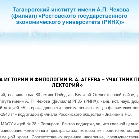
 ИСТОРИИ И ФИЛОЛОГИИ В. А. АГЕЕВА – УЧАСТНИК П
ЛЕКТОРИЙ»
тий, посвященных 80-летию Победы в Великой Отечественной войне, д
титута имени А. П. Чехова (филиала) РГЭУ (РИНХ), канд. ист. наук, до
й лекцией «Без срока давности: преступления немецко-фашистских окк
41-1943 гг.» под эгидой филиала Российского общества «Знание» в РО.
МАОУ лицей № 28 г. Таганрога. Лектор подчеркнула, что главной целью
 завоевание «жизненного пространства», которое им предстояло колон
мецкой крови. Соответственно коренное население, преимуществен