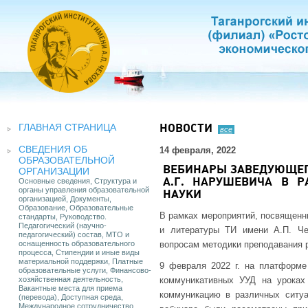
ГЛАВНАЯ СТРАНИЦА
НОВОСТИ
все
СВЕДЕНИЯ ОБ
14 февраля, 2022
ОБРАЗОВАТЕЛЬНОЙ
ВЕБИНАРЫ ЗАВЕДУЮЩЕГ
ОРГАНИЗАЦИИ
Основные сведения, Структура и
А.Г. НАРУШЕВИЧА В 
органы управления образовательной
НАУКИ
организацией, Документы,
Образование, Образовательные
В рамках мероприятий, посвященн
стандарты, Руководство.
Педагогический (научно-
и литературы ТИ имени А.П. Че
педагогический) состав, МТО и
оснащенность образовательного
вопросам методики преподавания р
процесса, Стипендии и иные виды
материальной поддержки, Платные
9 февраля 2022 г. на платформ
образовательные услуги, Финансово-
хозяйственная деятельность,
коммуникативных УУД на уроках
Вакантные места для приема
коммуникацию в различных ситу
(перевода), Доступная среда,
Международное сотрудничество