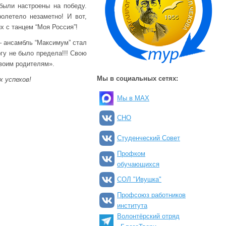
были настроены на победу.
олетело незаметно! И вот,
х с танцем “Моя Россия”!
 – ансамбль “Максимум” стал
гу не было предела!!! Свою
воим родителям».
Мы в социальных сетях:
 успехов!
Мы в MAX
СНО
Студенческий Совет
Профком
обучающихся
СОЛ "Ивушка"
Профсоюз работников
института
Волонтёрский отряд