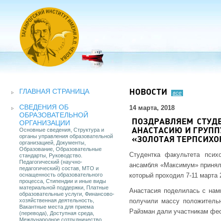
ГЛАВНАЯ СТРАНИЦА
НОВОСТИ
все
СВЕДЕНИЯ ОБ
14 марта, 2018
ОБРАЗОВАТЕЛЬНОЙ
ПОЗДРАВЛЯЕМ СТУД
ОРГАНИЗАЦИИ
Основные сведения, Структура и
АНАСТАСИЮ И ГРУПП
органы управления образовательной
«ЗОЛОТАЯ ТЕРПСИХО
организацией, Документы,
Образование, Образовательные
Студентка факультета псих
стандарты, Руководство.
Педагогический (научно-
ансамбля «Максимум» приняла
педагогический) состав, МТО и
оснащенность образовательного
который проходил 7-11 марта 
процесса, Стипендии и иные виды
материальной поддержки, Платные
Анастасия поделилась с нам
образовательные услуги, Финансово-
хозяйственная деятельность,
получили массу положитель
Вакантные места для приема
Райзман дали участникам фес
(перевода), Доступная среда,
Международное сотрудничество