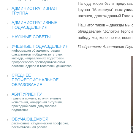
На суд жюри были представл
АДМИНИСТРАТИВНАЯ
Группа “Максимум” выступил
ГРУППА
наконец, долгожданный Гала-к
АДМИНИСТРАТИВНЫЕ
Наш итог таков – дважды мы с
ПОДРАЗДЕЛЕНИЯ
обладателем “Золотой Терпси
НАУЧНЫЕ СОВЕТЫ
победу мы, конечно же, посв
УЧЕБНЫЕ ПОДРАЗДЕЛЕНИЯ
Поздравляем Анастасию Глуш
информация об администрации
факультетов и общеинститутских
кафедр, направлениях подготовки,
профессорско-преподавательском
составе, адреса и телефоны деканатов
СРЕДНЕЕ
ПРОФЕССИОНАЛЬНОЕ
ОБРАЗОВАНИЕ
АБИТУРИЕНТУ
правила приема, вступительные
испытания, конкурсная ситуация,
проходной балл, довузовская
подготовка
ОБУЧАЮЩЕМУСЯ
расписание, студенческий профсоюз,
воспитательная работа