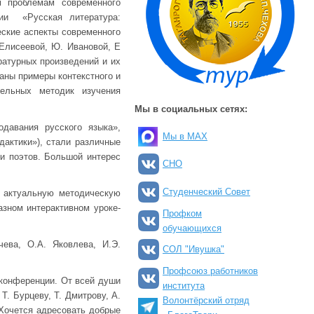
м проблемам современного
ции «Русская литература:
еские аспекты современного
 Елисеевой, Ю. Ивановой, Е
ратурных произведений и их
заны примеры контекстного и
тельных методик изучения
Мы в социальных сетях:
давания русского языка»,
Мы в MAX
дактики»), стали различные
и поэтов. Большой интерес
СНО
Студенческий Совет
м актуальную методическую
азном интерактивном уроке-
Профком
обучающихся
ева, О.А. Яковлева, И.Э.
СОЛ "Ивушка"
Профсоюз работников
конференции. От всей души
института
Т. Бурцеву, Т. Дмитрову, А.
Волонтёрский отряд
 Хочется адресовать добрые