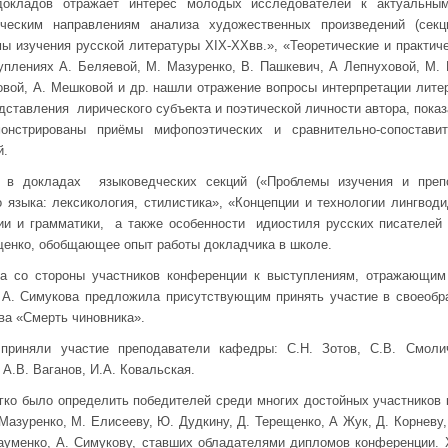
докладов отражает интерес молодых исследователей к актуальны
ическим направлениям анализа художественных произведений (сек
ы изучения русской литературы XIX-XXвв.», «Теоретические и практич
уплениях А. Беляевой, М. Мазуренко, В. Пашкевич, А Лепнуховой, М.
овой, А. Мешковой и др. нашли отражение вопросы интерпретации лите
дставления лирического субъекта и поэтической личности автора, пока
монстрированы приёмы мифопоэтических и сравнительно-сопостави
й.
 в докладах языковедческих секций («Проблемы изучения и препо
 языка: лексикология, стилистика», «Концепции и технологии лингводи
ии и грамматики, а также особенности идиостиля русских писателей 
щенко, обобщающее опыт работы докладчика в школе.
са со стороны участников конференции к выступлениям, отражающи
а А. Симукова предложила присутствующим принять участие в своеобр
ва «Смерть чиновника».
приняли участие преподаватели кафедры: С.Н. Зотов, С.В. Смолич
 А.В. Ваганов, И.А. Ковальская.
ко было определить победителей среди многих достойных участников 
азуренко, М. Елисееву, Ю. Дудкину, Д. Терещенко, А Жук, Д. Корневу, 
Науменко, А. Симукову, ставших обладателями дипломов конференции.