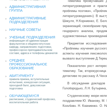
Тематика прозвучавших 
литературоведения и практ
АДМИНИСТРАТИВНАЯ
ГРУППА
проблемы поэтики», «Проблем
литературоведения»). В выст
АДМИНИСТРАТИВНЫЕ
Шикуля, Н.Корниенко, Е. Бел
ПОДРАЗДЕЛЕНИЯ
экранизаций, своеобразие пре
НАУЧНЫЕ СОВЕТЫ
гендерного анализа, проде
художественных произведени
УЧЕБНЫЕ ПОДРАЗДЕЛЕНИЯ
информация об администрации
Предметом исследования
факультетов и общеинститутских
кафедр, направлениях подготовки,
«Проблемы изучения русского
профессорско-преподавательском
составе, адреса и телефоны деканатов
аспекты изучения лексиколог
вызвало выступление Д.Тере
СРЕДНЕЕ
ПРОФЕССИОНАЛЬНОЕ
Показателен рост интере
ОБРАЗОВАНИЕ
тематику. Так, второкурсниц
АБИТУРИЕНТУ
детективе по рассказу А.Чехо
правила приема, вступительные
испытания, конкурсная ситуация,
В обсуждении докладов 
проходной балл, довузовская
Голобородько, Л.Н. Бутырина,
подготовка
ОБУЧАЮЩЕМУСЯ
Студенческому жюри нелег
расписание, студенческий профсоюз,
поздравляем Ю. Иванову, М. М
воспитательная работа
Козубову, Н. Корниенко, О. 