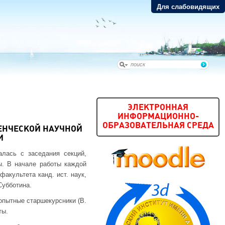
Для слабовидящих
ЭЛЕКТРОННАЯ
ИНФОРМАЦИОННО-
ОБРАЗОВАТЕЛЬНАЯ СРЕДА
ЕНЧЕСКОЙ НАУЧНОЙ
И
алась с заседания секций,
ы. В начале работы каждой
акультета канд. ист. наук,
Субботина.
опытные старшекурсники (В.
ты.