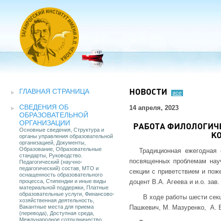
ГЛАВНАЯ СТРАНИЦА
НОВОСТИ
все
СВЕДЕНИЯ ОБ
14 апреля, 2023
ОБРАЗОВАТЕЛЬНОЙ
ОРГАНИЗАЦИИ
РАБОТА ФИЛОЛОГИЧЕ
Основные сведения, Структура и
К
органы управления образовательной
организацией, Документы,
Образование, Образовательные
Традиционная ежегодная 
стандарты, Руководство.
посвященных проблемам науч
Педагогический (научно-
педагогический) состав, МТО и
секции с приветствием и пож
оснащенность образовательного
процесса, Стипендии и иные виды
доцент В.А. Агеева и и.о. зав
материальной поддержки, Платные
образовательные услуги, Финансово-
В ходе работы шести секц
хозяйственная деятельность,
Вакантные места для приема
Пашкевич, М. Мазуренко, А. Б
(перевода), Доступная среда,
Международное сотрудничество