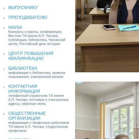
ВЫПУСКНИКУ
ПРЕПОДАВАТЕЛЮ
НАУКА
Конкурсы и гранты, конференции,
Вестник ТИ имени А.П. Чехова,
публикации, библиотека, Чеховский
центр, Российский день истории
ЦЕНТР ПОВЫШЕНИЯ
КВАЛИФИКАЦИИ
БИБЛИОТЕКА
информация о библиотеке, правила
пользования, электронный каталог
КОНТАКТНАЯ
ИНФОРМАЦИЯ
телефонный справочник ТИ имени
А.П. Чехова, почтовые и электронные
адреса, обратная связь
ОБЩЕСТВЕННЫЕ
ОРГАНИЗАЦИИ
информация о профсоюзе работников
ТИ имени А.П. Чехова, студенческом
профсоюзе