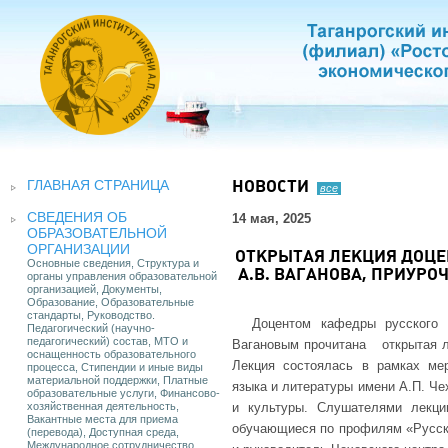
ГЛАВНАЯ СТРАНИЦА
НОВОСТИ
все
СВЕДЕНИЯ ОБ
14 мая, 2025
ОБРАЗОВАТЕЛЬНОЙ
ОРГАНИЗАЦИИ
ОТКРЫТАЯ ЛЕКЦИЯ ДОЦЕ
Основные сведения, Структура и
А.В. ВАГАНОВА, ПРИУР
органы управления образовательной
организацией, Документы,
Образование, Образовательные
стандарты, Руководство.
Доцентом кафедры русского 
Педагогический (научно-
педагогический) состав, МТО и
Вагановым прочитана открытая ле
оснащенность образовательного
Лекция состоялась в рамках мер
процесса, Стипендии и иные виды
материальной поддержки, Платные
языка и литературы имени А.П. Ч
образовательные услуги, Финансово-
хозяйственная деятельность,
и культуры. Слушателями лекци
Вакантные места для приема
обучающиеся по профилям «Русски
(перевода), Доступная среда,
Международное сотрудничество