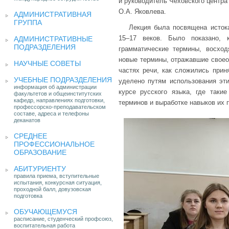
и руководитель Чеховского центра
О.А. Яковлева.
АДМИНИСТРАТИВНАЯ
ГРУППА
Лекция была посвящена исток
15–17 веков. Было показано, 
АДМИНИСТРАТИВНЫЕ
ПОДРАЗДЕЛЕНИЯ
грамматические термины, восхо
новые термины, отражавшие своеоб
НАУЧНЫЕ СОВЕТЫ
частях речи, как сложились при
УЧЕБНЫЕ ПОДРАЗДЕЛЕНИЯ
уделено путям использования эт
информация об администрации
курсе русского языка, где таки
факультетов и общеинститутских
кафедр, направлениях подготовки,
терминов и выработке навыков их 
профессорско-преподавательском
составе, адреса и телефоны
деканатов
СРЕДНЕЕ
ПРОФЕССИОНАЛЬНОЕ
ОБРАЗОВАНИЕ
АБИТУРИЕНТУ
правила приема, вступительные
испытания, конкурсная ситуация,
проходной балл, довузовская
подготовка
ОБУЧАЮЩЕМУСЯ
расписание, студенческий профсоюз,
воспитательная работа