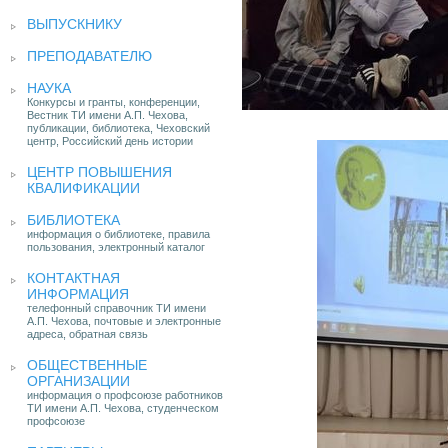
ВЫПУСКНИКУ
ПРЕПОДАВАТЕЛЮ
НАУКА
Конкурсы и гранты, конференции,
Вестник ТИ имени А.П. Чехова,
публикации, библиотека, Чеховский
центр, Российский день истории
ЦЕНТР ПОВЫШЕНИЯ
КВАЛИФИКАЦИИ
БИБЛИОТЕКА
информация о библиотеке, правила
пользования, электронный каталог
КОНТАКТНАЯ
ИНФОРМАЦИЯ
телефонный справочник ТИ имени
А.П. Чехова, почтовые и электронные
адреса, обратная связь
ОБЩЕСТВЕННЫЕ
ОРГАНИЗАЦИИ
информация о профсоюзе работников
ТИ имени А.П. Чехова, студенческом
профсоюзе