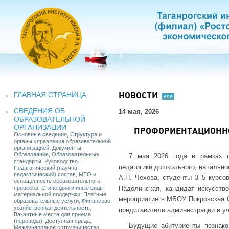
ГЛАВНАЯ СТРАНИЦА
НОВОСТИ
все
СВЕДЕНИЯ ОБ
14 мая, 2026
ОБРАЗОВАТЕЛЬНОЙ
ОРГАНИЗАЦИИ
ПРОФОРИЕНТАЦИОННО
Основные сведения, Структура и
органы управления образовательной
организацией, Документы,
Образование, Образовательные
7 мая 2026 года в рамках п
стандарты, Руководство.
педагогики дошкольного, начально
Педагогический (научно-
педагогический) состав, МТО и
А.П. Чехова, студенты 3–5 курсов
оснащенность образовательного
процесса, Стипендии и иные виды
Надолинская, кандидат искусств
материальной поддержки, Платные
мероприятие в МБОУ Покровская С
образовательные услуги, Финансово-
хозяйственная деятельность,
представители администрации и у
Вакантные места для приема
(перевода), Доступная среда,
Будущие абитуриенты познако
Международное сотрудничество