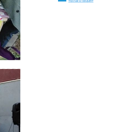
«БлагоТвори»