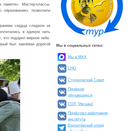
 памяти». Мастер-классы,
 образования», позволили
ранием сердца следили за
еплетались в единую нить
х, кто подарил мирное небо.
орый был завоёван дорогой
Мы в социальных сетях:
Мы в MAX
СНО
Студенческий Совет
Профком
обучающихся
СОЛ "Ивушка"
Профсоюз работников
института
Волонтёрский отряд