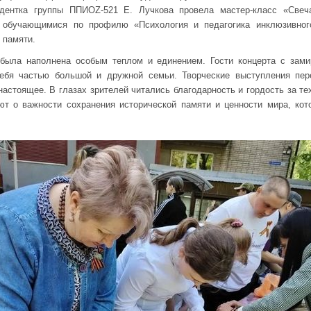
удентка группы ППИОZ-521 Е. Лучкова провела мастер-класс «Свеча
, обучающимися по профилю «Психология и педагогика инклюзивного
 памяти.
ыла наполнена особым теплом и единением. Гости концерта с зами
бя частью большой и дружной семьи. Творческие выступления пер
астоящее. В глазах зрителей читались благодарность и гордость за те
ют о важности сохранения исторической памяти и ценности мира, кот