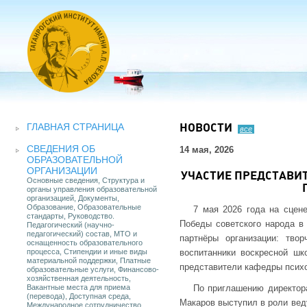
ГЛАВНАЯ СТРАНИЦА
НОВОСТИ
все
СВЕДЕНИЯ ОБ
14 мая, 2026
ОБРАЗОВАТЕЛЬНОЙ
ОРГАНИЗАЦИИ
УЧАСТИЕ ПРЕДСТАВИ
Основные сведения, Структура и
органы управления образовательной
организацией, Документы,
Образование, Образовательные
7 мая 2026 года на сцен
стандарты, Руководство.
Победы советского народа в 
Педагогический (научно-
педагогический) состав, МТО и
партнёры организации: тв
оснащенность образовательного
процесса, Стипендии и иные виды
воспитанники воскресной шк
материальной поддержки, Платные
представители кафедры психо
образовательные услуги, Финансово-
хозяйственная деятельность,
Вакантные места для приема
По приглашению директор
(перевода), Доступная среда,
Макаров выступил в роли вед
Международное сотрудничество