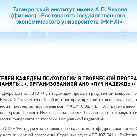
ТЕЛЕЙ КАФЕДРЫ ПСИХОЛОГИИ В ТВОРЧЕСКОЙ ПРОГРА
ПАМЯТЬ…», ОРГАНИЗОВАННОЙ АНО «ЛУЧ НАДЕЖДЫ»
е Добро.Центра АНО «Луч надежды» прошёл праздничный концерт, п
Великой Отечественной войне, в котором приняли активное участие, 
орческий коллектив воспитанников МАОУ СОШ № 37, музыкальная
олы Храма Пророка Илии, преподаватели Таганрогского техникума пи
логии факультета психологии и социальной педагогики.
а АНО «Луч надежды» старшего преподавателя кафедры психологии С.
ущего концертной программы. Студентка группы ППИОZ-541 Н. Войтенко