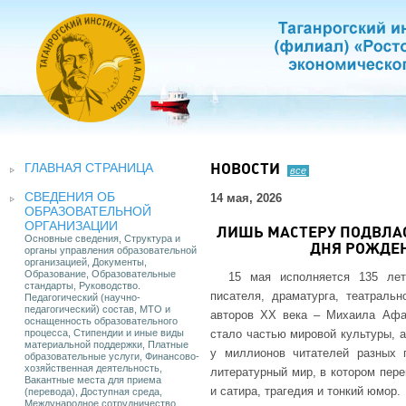
ГЛАВНАЯ СТРАНИЦА
НОВОСТИ
все
СВЕДЕНИЯ ОБ
14 мая, 2026
ОБРАЗОВАТЕЛЬНОЙ
ОРГАНИЗАЦИИ
ЛИШЬ МАСТЕРУ ПОДВЛАС
Основные сведения, Структура и
ДНЯ РОЖДЕН
органы управления образовательной
организацией, Документы,
Образование, Образовательные
15 мая исполняется 135 ле
стандарты, Руководство.
писателя, драматурга, театраль
Педагогический (научно-
педагогический) состав, МТО и
авторов XX века – Михаила Афан
оснащенность образовательного
процесса, Стипендии и иные виды
стало частью мировой культуры, 
материальной поддержки, Платные
у миллионов читателей разных 
образовательные услуги, Финансово-
хозяйственная деятельность,
литературный мир, в котором пер
Вакантные места для приема
и сатира, трагедия и тонкий юмор.
(перевода), Доступная среда,
Международное сотрудничество