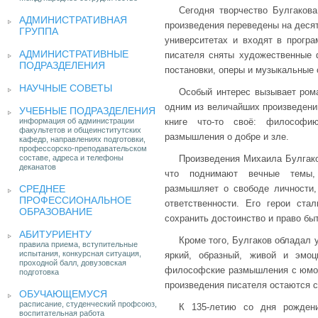
Сегодня творчество Булгакова
АДМИНИСТРАТИВНАЯ
произведения переведены на десят
ГРУППА
университетах и входят в прогр
АДМИНИСТРАТИВНЫЕ
писателя сняты художественные 
ПОДРАЗДЕЛЕНИЯ
постановки, оперы и музыкальные 
НАУЧНЫЕ СОВЕТЫ
Особый интерес вызывает рома
одним из величайших произведени
УЧЕБНЫЕ ПОДРАЗДЕЛЕНИЯ
информация об администрации
книге что-то своё: философи
факультетов и общеинститутских
размышления о добре и зле.
кафедр, направлениях подготовки,
профессорско-преподавательском
составе, адреса и телефоны
Произведения Михаила Булгако
деканатов
что поднимают вечные темы,
СРЕДНЕЕ
размышляет о свободе личности, 
ПРОФЕССИОНАЛЬНОЕ
ответственности. Его герои ст
ОБРАЗОВАНИЕ
сохранить достоинство и право быт
АБИТУРИЕНТУ
Кроме того, Булгаков обладал
правила приема, вступительные
испытания, конкурсная ситуация,
яркий, образный, живой и эмо
проходной балл, довузовская
философские размышления с юмор
подготовка
произведения писателя остаются 
ОБУЧАЮЩЕМУСЯ
расписание, студенческий профсоюз,
К 135-летию со дня рожден
воспитательная работа