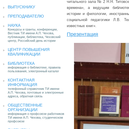
читального зала № 2 Н.Н. Титовс
ВЫПУСКНИКУ
времена», а ведущим библиоте
истории и филологии, иностранны
ПРЕПОДАВАТЕЛЮ
социальной педагогики Л.В. Т
НАУКА
известных книг».
Конкурсы и гранты, конференции,
Вестник ТИ имени А.П. Чехова,
Презентация
публикации, библиотека, Чеховский
центр, Российский день истории
ЦЕНТР ПОВЫШЕНИЯ
КВАЛИФИКАЦИИ
БИБЛИОТЕКА
информация о библиотеке, правила
пользования, электронный каталог
КОНТАКТНАЯ
ИНФОРМАЦИЯ
телефонный справочник ТИ имени
А.П. Чехова, почтовые и электронные
адреса, обратная связь
ОБЩЕСТВЕННЫЕ
ОРГАНИЗАЦИИ
информация о профсоюзе работников
ТИ имени А.П. Чехова, студенческом
профсоюзе