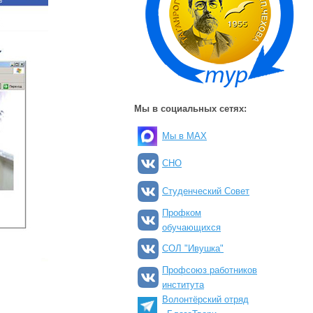
Мы в социальных сетях:
Мы в MAX
СНО
Студенческий Совет
Профком
обучающихся
СОЛ "Ивушка"
Профсоюз работников
института
Волонтёрский отряд