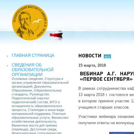
ГЛАВНАЯ СТРАНИЦА
НОВОСТИ
все
СВЕДЕНИЯ ОБ
15 марта, 2018
ОБРАЗОВАТЕЛЬНОЙ
ВЕБИНАР А.Г. НАР
ОРГАНИЗАЦИИ
Основные сведения, Структура и
«ПЕРВОЕ СЕНТЯБРЯ»
органы управления образовательной
организацией, Документы,
В рамках сотрудничества каф
Образование, Образовательные
стандарты, Руководство.
13 марта 2018 г. состоялся 
Педагогический (научно-
в котором приняли участие 1
педагогический) состав, МТО и
оснащенность образовательного
учащиеся старших классов.
процесса, Стипендии и иные виды
материальной поддержки, Платные
Участники вебинара ознаком
образовательные услуги, Финансово-
хозяйственная деятельность,
получили ответы на волнующи
Вакантные места для приема
(перевода), Доступная среда,
Международное сотрудничество