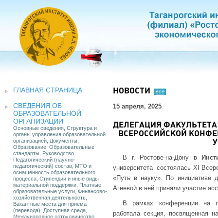
ГЛАВНАЯ СТРАНИЦА
НОВОСТИ
все
СВЕДЕНИЯ ОБ
15 апреля, 2025
ОБРАЗОВАТЕЛЬНОЙ
ОРГАНИЗАЦИИ
ДЕЛЕГАЦИЯ ФАКУЛЬТЕТА 
Основные сведения, Структура и
ВСЕРОССИЙСКОЙ КОНФЕ
органы управления образовательной
организацией, Документы,
У
Образование, Образовательные
стандарты, Руководство.
В г. Ростове-на-Дону в
Инст
Педагогический (научно-
педагогический) состав, МТО и
университета состоялась XI Всер
оснащенность образовательного
«Путь в науку». По инициативе д
процесса, Стипендии и иные виды
материальной поддержки, Платные
Агеевой в ней приняли участие ас
образовательные услуги, Финансово-
хозяйственная деятельность,
В рамках конференции на п
Вакантные места для приема
(перевода), Доступная среда,
работала секция, посвященная н
Международное сотрудничество