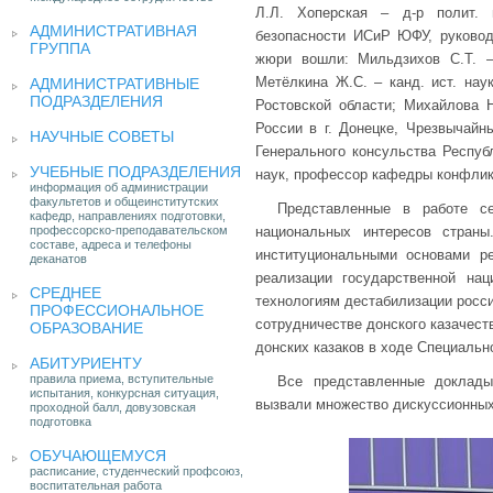
Л.Л. Хоперская – д-р полит. 
АДМИНИСТРАТИВНАЯ
безопасности ИСиР ЮФУ, руково
ГРУППА
жюри вошли: Мильдзихов С.Т. –
Метёлкина Ж.С. – канд. ист. нау
АДМИНИСТРАТИВНЫЕ
ПОДРАЗДЕЛЕНИЯ
Ростовской области; Михайлова Н
России в г. Донецке, Чрезвычайн
НАУЧНЫЕ СОВЕТЫ
Генерального консульства Республ
УЧЕБНЫЕ ПОДРАЗДЕЛЕНИЯ
наук, профессор кафедры конфлик
информация об администрации
факультетов и общеинститутских
Представленные в работе с
кафедр, направлениях подготовки,
профессорско-преподавательском
национальных интересов стран
составе, адреса и телефоны
институциональными основами ре
деканатов
реализации государственной нац
СРЕДНЕЕ
технологиям дестабилизации росси
ПРОФЕССИОНАЛЬНОЕ
сотрудничестве донского казачест
ОБРАЗОВАНИЕ
донских казаков в ходе Специальн
АБИТУРИЕНТУ
правила приема, вступительные
Все представленные доклады
испытания, конкурсная ситуация,
вызвали множество дискуссионных
проходной балл, довузовская
подготовка
ОБУЧАЮЩЕМУСЯ
расписание, студенческий профсоюз,
воспитательная работа