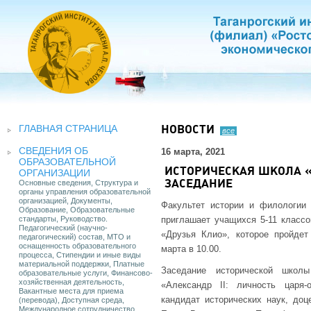
ГЛАВНАЯ СТРАНИЦА
НОВОСТИ
все
СВЕДЕНИЯ ОБ
16 марта, 2021
ОБРАЗОВАТЕЛЬНОЙ
ИСТОРИЧЕСКАЯ ШКОЛА 
ОРГАНИЗАЦИИ
Основные сведения, Структура и
ЗАСЕДАНИЕ
органы управления образовательной
организацией, Документы,
Факультет истории и филологии 
Образование, Образовательные
стандарты, Руководство.
приглашает учащихся 5-11 классо
Педагогический (научно-
«Друзья Клио», которое пройде
педагогический) состав, МТО и
оснащенность образовательного
марта в 10.00.
процесса, Стипендии и иные виды
материальной поддержки, Платные
Заседание исторической школ
образовательные услуги, Финансово-
хозяйственная деятельность,
«Александр II: личность царя-
Вакантные места для приема
кандидат исторических наук, до
(перевода), Доступная среда,
Международное сотрудничество