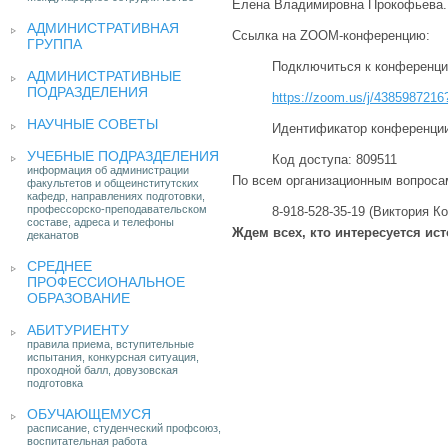
Елена Владимировна Прокофьева.
АДМИНИСТРАТИВНАЯ
Ссылка на ZOOM-конференцию:
ГРУППА
Подключиться к конференц
АДМИНИСТРАТИВНЫЕ
ПОДРАЗДЕЛЕНИЯ
https://zoom.us/j/4385987
НАУЧНЫЕ СОВЕТЫ
Идентификатор конференции
УЧЕБНЫЕ ПОДРАЗДЕЛЕНИЯ
Код доступа: 809511
информация об администрации
По всем организационным вопроса
факультетов и общеинститутских
кафедр, направлениях подготовки,
профессорско-преподавательском
8-918-528-35-19 (Виктория К
составе, адреса и телефоны
Ждем всех, кто интересуется ист
деканатов
СРЕДНЕЕ
ПРОФЕССИОНАЛЬНОЕ
ОБРАЗОВАНИЕ
АБИТУРИЕНТУ
правила приема, вступительные
испытания, конкурсная ситуация,
проходной балл, довузовская
подготовка
ОБУЧАЮЩЕМУСЯ
расписание, студенческий профсоюз,
воспитательная работа