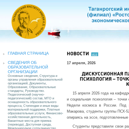
ГЛАВНАЯ СТРАНИЦА
НОВОСТИ
все
СВЕДЕНИЯ ОБ
17 апреля, 2026
ОБРАЗОВАТЕЛЬНОЙ
ОРГАНИЗАЦИИ
ДИСКУССИОННАЯ П
Основные сведения, Структура и
ПСИХОЛОГИЯ – ТОЧ
органы управления образовательной
организацией, Документы,
Образование, Образовательные
стандарты, Руководство.
15 апреля 2026 года на кафед
Педагогический (научно-
педагогический) состав, МТО и
и социальная психология – точки 
оснащенность образовательного
Недели космоса в России. Под 
процесса, Стипендии и иные виды
материальной поддержки, Платные
Макарова, студенты группы ПСХ-52
образовательные услуги, Финансово-
хозяйственная деятельность,
опираясь на эссе, подготовленные 
Вакантные места для приема
(перевода), Доступная среда,
Студенты представили свои ра
Международное сотрудничество