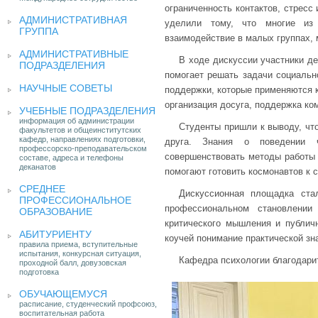
ограниченность контактов, стресс
АДМИНИСТРАТИВНАЯ
уделили тому, что многие из
ГРУППА
взаимодействие в малых группах,
АДМИНИСТРАТИВНЫЕ
В ходе дискуссии участники де
ПОДРАЗДЕЛЕНИЯ
помогает решать задачи социальн
НАУЧНЫЕ СОВЕТЫ
поддержки, которые применяются ка
организация досуга, поддержка ко
УЧЕБНЫЕ ПОДРАЗДЕЛЕНИЯ
информация об администрации
Студенты пришли к выводу, чт
факультетов и общеинститутских
кафедр, направлениях подготовки,
друга. Знания о поведении 
профессорско-преподавательском
совершенствовать методы работы 
составе, адреса и телефоны
деканатов
помогают готовить космонавтов к
СРЕДНЕЕ
Дискуссионная площадка ста
ПРОФЕССИОНАЛЬНОЕ
профессиональном становлении 
ОБРАЗОВАНИЕ
критического мышления и публич
АБИТУРИЕНТУ
коучей понимание практической з
правила приема, вступительные
испытания, конкурсная ситуация,
Кафедра психологии благодарит
проходной балл, довузовская
подготовка
ОБУЧАЮЩЕМУСЯ
расписание, студенческий профсоюз,
воспитательная работа