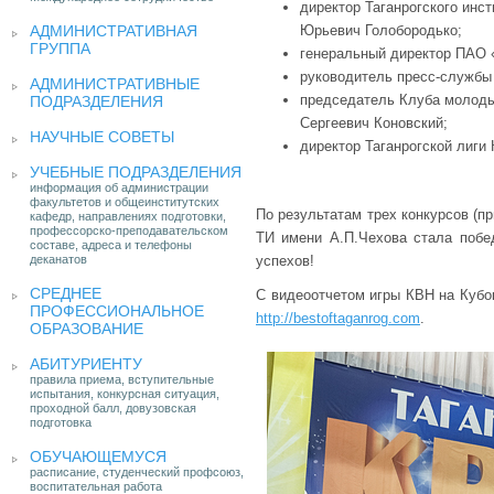
директор Таганрогского инс
АДМИНИСТРАТИВНАЯ
Юрьевич Голобородько;
ГРУППА
генеральный директор ПАО 
руководитель пресс-службы
АДМИНИСТРАТИВНЫЕ
председатель Клуба молоды
ПОДРАЗДЕЛЕНИЯ
Сергеевич Коновский;
НАУЧНЫЕ СОВЕТЫ
директор Таганрогской лиги
УЧЕБНЫЕ ПОДРАЗДЕЛЕНИЯ
информация об администрации
факультетов и общеинститутских
По результатам трех конкурсов (п
кафедр, направлениях подготовки,
профессорско-преподавательском
ТИ имени А.П.Чехова стала побе
составе, адреса и телефоны
деканатов
успехов!
СРЕДНЕЕ
С видеоотчетом игры КВН на Кубок
ПРОФЕССИОНАЛЬНОЕ
http://bestoftaganrog.com
.
ОБРАЗОВАНИЕ
АБИТУРИЕНТУ
правила приема, вступительные
испытания, конкурсная ситуация,
проходной балл, довузовская
подготовка
ОБУЧАЮЩЕМУСЯ
расписание, студенческий профсоюз,
воспитательная работа