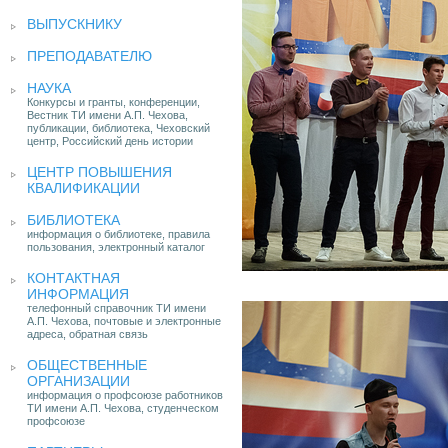
ВЫПУСКНИКУ
ПРЕПОДАВАТЕЛЮ
НАУКА
Конкурсы и гранты, конференции,
Вестник ТИ имени А.П. Чехова,
публикации, библиотека, Чеховский
центр, Российский день истории
ЦЕНТР ПОВЫШЕНИЯ
КВАЛИФИКАЦИИ
БИБЛИОТЕКА
информация о библиотеке, правила
пользования, электронный каталог
КОНТАКТНАЯ
ИНФОРМАЦИЯ
телефонный справочник ТИ имени
А.П. Чехова, почтовые и электронные
адреса, обратная связь
ОБЩЕСТВЕННЫЕ
ОРГАНИЗАЦИИ
информация о профсоюзе работников
ТИ имени А.П. Чехова, студенческом
профсоюзе