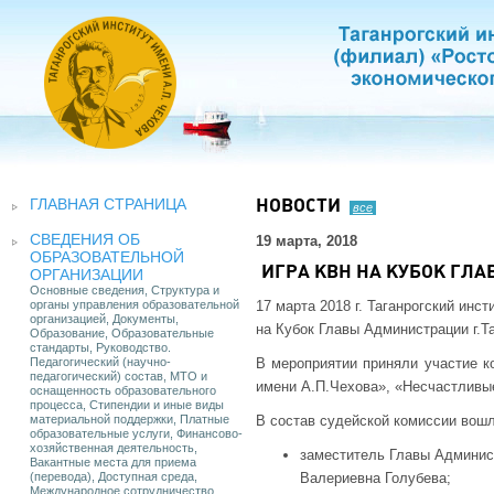
ГЛАВНАЯ СТРАНИЦА
НОВОСТИ
все
СВЕДЕНИЯ ОБ
19 марта, 2018
ОБРАЗОВАТЕЛЬНОЙ
ИГРА КВН НА КУБОК ГЛ
ОРГАНИЗАЦИИ
Основные сведения, Структура и
органы управления образовательной
17 марта 2018 г. Таганрогский ин
организацией, Документы,
на Кубок Главы Администрации г.Та
Образование, Образовательные
стандарты, Руководство.
Педагогический (научно-
В мероприятии приняли участие к
педагогический) состав, МТО и
имени А.П.Чехова», «Несчастливы
оснащенность образовательного
процесса, Стипендии и иные виды
материальной поддержки, Платные
В состав судейской комиссии вошл
образовательные услуги, Финансово-
хозяйственная деятельность,
заместитель Главы Админис
Вакантные места для приема
(перевода), Доступная среда,
Валериевна Голубева;
Международное сотрудничество