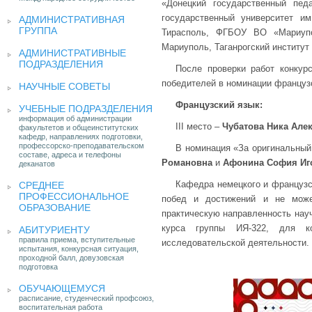
«Донецкий государственный пед
государственный университет им
АДМИНИСТРАТИВНАЯ
ГРУППА
Тирасполь, ФГБОУ ВО «Мариупол
Мариуполь, Таганрогский институт
АДМИНИСТРАТИВНЫЕ
ПОДРАЗДЕЛЕНИЯ
После проверки работ конкур
победителей в номинации французс
НАУЧНЫЕ СОВЕТЫ
Французский язык:
УЧЕБНЫЕ ПОДРАЗДЕЛЕНИЯ
информация об администрации
III место –
Чубатова Ника Але
факультетов и общеинститутских
кафедр, направлениях подготовки,
профессорско-преподавательском
В номинация «За оригинальны
составе, адреса и телефоны
Романовна
и
Афонина София Иг
деканатов
Кафедра немецкого и французск
СРЕДНЕЕ
ПРОФЕССИОНАЛЬНОЕ
побед и достижений и не може
ОБРАЗОВАНИЕ
практическую направленность науч
курса группы ИЯ-322, для к
АБИТУРИЕНТУ
правила приема, вступительные
исследовательской деятельности.
испытания, конкурсная ситуация,
проходной балл, довузовская
подготовка
ОБУЧАЮЩЕМУСЯ
расписание, студенческий профсоюз,
воспитательная работа