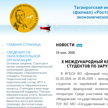
ГЛАВНАЯ СТРАНИЦА
НОВОСТИ
все
СВЕДЕНИЯ ОБ
19 мая, 2026
ОБРАЗОВАТЕЛЬНОЙ
ОРГАНИЗАЦИИ
X МЕЖДУНАРОДНЫЙ КО
Основные сведения, Структура и
СТУДЕНТОВ ПО ЗАРУ
органы управления образовательной
организацией, Документы,
Образование, Образовательные
В ФГБОУ ВО «Донецкий госуд
стандарты, Руководство.
01.03.2026 по 30.05.2026 г. про
Педагогический (научно-
педагогический) состав, МТО и
студентов по зарубежной филоло
оснащенность образовательного
процесса, Стипендии и иные виды
немецкий, французский, испанск
материальной поддержки, Платные
литература. Среди участников п
образовательные услуги, Финансово-
хозяйственная деятельность,
«Мордовский государственный пед
Вакантные места для приема
ГОУ ВО МО «Государственный со
(перевода), Доступная среда,
Международное сотрудничество