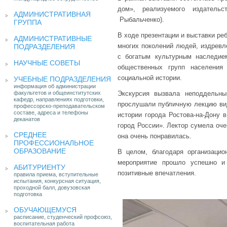
дом», реализуемого издатель
АДМИНИСТРАТИВНАЯ
Рыбальченко).
ГРУППА
В ходе презентации и выставки ре
АДМИНИСТРАТИВНЫЕ
многих поколений людей, издревл
ПОДРАЗДЕЛЕНИЯ
с богатым культурным наследие
НАУЧНЫЕ СОВЕТЫ
общественных групп населения
социальной истории.
УЧЕБНЫЕ ПОДРАЗДЕЛЕНИЯ
информация об администрации
факультетов и общеинститутских
Экскурсия вызвала неподдельны
кафедр, направлениях подготовки,
прослушали публичную лекцию вид
профессорско-преподавательском
составе, адреса и телефоны
истории города Ростова-на-Дону 
деканатов
город России». Лектор сумела оче
СРЕДНЕЕ
она очень понравилась.
ПРОФЕССИОНАЛЬНОЕ
ОБРАЗОВАНИЕ
В целом, благодаря организаци
мероприятие прошло успешно и
АБИТУРИЕНТУ
позитивные впечатления.
правила приема, вступительные
испытания, конкурсная ситуация,
проходной балл, довузовская
подготовка
ОБУЧАЮЩЕМУСЯ
расписание, студенческий профсоюз,
воспитательная работа