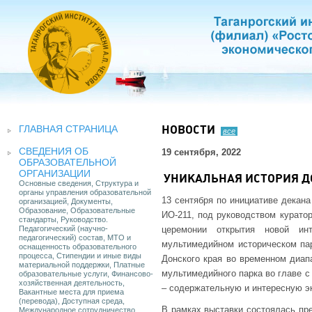
ГЛАВНАЯ СТРАНИЦА
НОВОСТИ
все
СВЕДЕНИЯ ОБ
19 сентября, 2022
ОБРАЗОВАТЕЛЬНОЙ
ОРГАНИЗАЦИИ
УНИКАЛЬНАЯ ИСТОРИЯ Д
Основные сведения, Структура и
органы управления образовательной
13 сентября по инициативе декана
организацией, Документы,
Образование, Образовательные
ИО-211, под руководством куратор
стандарты, Руководство.
Педагогический (научно-
церемонии открытия новой ин
педагогический) состав, МТО и
мультимедийном историческом пар
оснащенность образовательного
процесса, Стипендии и иные виды
Донского края во временном диап
материальной поддержки, Платные
мультимедийного парка во главе с
образовательные услуги, Финансово-
хозяйственная деятельность,
– содержательную и интересную э
Вакантные места для приема
(перевода), Доступная среда,
В рамках выставки состоялась пр
Международное сотрудничество