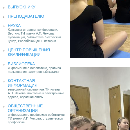
ВЫПУСКНИКУ
ПРЕПОДАВАТЕЛЮ
НАУКА
Конкурсы и гранты, конференции,
Вестник ТИ имени А.П. Чехова,
публикации, библиотека, Чеховский
центр, Российский день истории
ЦЕНТР ПОВЫШЕНИЯ
КВАЛИФИКАЦИИ
БИБЛИОТЕКА
информация о библиотеке, правила
пользования, электронный каталог
КОНТАКТНАЯ
ИНФОРМАЦИЯ
телефонный справочник ТИ имени
А.П. Чехова, почтовые и электронные
адреса, обратная связь
ОБЩЕСТВЕННЫЕ
ОРГАНИЗАЦИИ
информация о профсоюзе работников
ТИ имени А.П. Чехова, студенческом
профсоюзе