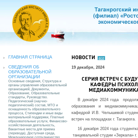
ГЛАВНАЯ СТРАНИЦА
НОВОСТИ
все
СВЕДЕНИЯ ОБ
19 декабря, 2024
ОБРАЗОВАТЕЛЬНОЙ
ОРГАНИЗАЦИИ
СЕРИЯ ВСТРЕЧ С БУ
Основные сведения, Структура и
КАФЕДРЫ ПСИХОЛ
органы управления образовательной
организацией, Документы,
МЕДИАКОММУНИКА
Образование, Образовательные
стандарты, Руководство.
В декабре 2024 года продолж
Педагогический (научно-
педагогический) состав, МТО и
образования и медиакоммуника
оснащенность образовательного
кафедрой И.В. Челышевой студен
процесса, Стипендии и иные виды
материальной поддержки, Платные
встреч на площадках г. Таганрога.
образовательные услуги, Финансово-
хозяйственная деятельность,
16 декабря 2024 года студент
Вакантные места для приема
(перевода), Доступная среда,
танцевальной студии «Зеркала» г. 
Международное сотрудничество