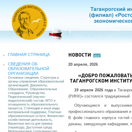
ГЛАВНАЯ СТРАНИЦА
НОВОСТИ
все
СВЕДЕНИЯ ОБ
20 апреля, 2026
ОБРАЗОВАТЕЛЬНОЙ
ОРГАНИЗАЦИИ
«ДОБРО ПОЖАЛОВАТЬ
Основные сведения, Структура и
ТАГАНРОГСКОМ ИНСТИТУТ
органы управления образовательной
организацией, Документы,
Образование, Образовательные
19 апреля 2026 года
в Таганро
стандарты, Руководство.
(РИНХ)» состоялся традиционный
Педагогический (научно-
педагогический) состав, МТО и
оснащенность образовательного
Обучающиеся и выпускники 
процесса, Стипендии и иные виды
профессионального образования и 
материальной поддержки, Платные
образовательные услуги, Финансово-
В фойе главного корпуса гостей 
хозяйственная деятельность,
Вакантные места для приема
деканы, заведующие кафедрами, п
(перевода), Доступная среда,
Международное сотрудничество