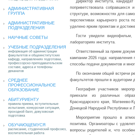
Директор института, кандида
поприветствовала собравшихся и
АДМИНИСТРАТИВНАЯ
ГРУППА
структуре, возможностях для само
перспективах карьерного роста 
АДМИНИСТРАТИВНЫЕ
уделено ярким проектам и достиже
ПОДРАЗДЕЛЕНИЯ
Гости увидели видеофильм,
НАУЧНЫЕ СОВЕТЫ
лабораториях института.
УЧЕБНЫЕ ПОДРАЗДЕЛЕНИЯ
Ответственный за прием докум
информация об администрации
факультетов и общеинститутских
кампании 2026 года: направления 
кафедр, направлениях подготовки,
профессорско-преподавательском
способы подачи документов и мног
составе, адреса и телефоны
деканатов
По окончании общей встречи р
факультетов прошли в аудитории д
СРЕДНЕЕ
ПРОФЕССИОНАЛЬНОЕ
География участников меропр
ОБРАЗОВАНИЕ
приехали из различных образо
АБИТУРИЕНТУ
Краснодарского края, Матвеево-К
правила приема, вступительные
испытания, конкурсная ситуация,
Донецкой Народной Республики и 
проходной балл, довузовская
подготовка
Мероприятие прошло в атмос
позитива. Организаторы с удовле
ОБУЧАЮЩЕМУСЯ
расписание, студенческий профсоюз,
вопросы родителей и, что особен
воспитательная работа