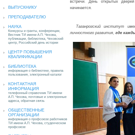
встречи. День открытых двере
ВЫПУСКНИКУ
начинается.
ПРЕПОДАВАТЕЛЮ
НАУКА
Таганрогский институт име
Конкурсы и гранты, конференции,
личностного развития,
где кажд
Вестник ТИ имени А.П. Чехова,
публикации, библиотека, Чеховский
центр, Российский день истории
ЦЕНТР ПОВЫШЕНИЯ
КВАЛИФИКАЦИИ
БИБЛИОТЕКА
информация о библиотеке, правила
пользования, электронный каталог
КОНТАКТНАЯ
ИНФОРМАЦИЯ
телефонный справочник ТИ имени
А.П. Чехова, почтовые и электронные
адреса, обратная связь
ОБЩЕСТВЕННЫЕ
ОРГАНИЗАЦИИ
информация о профсоюзе работников
ТИ имени А.П. Чехова, студенческом
профсоюзе