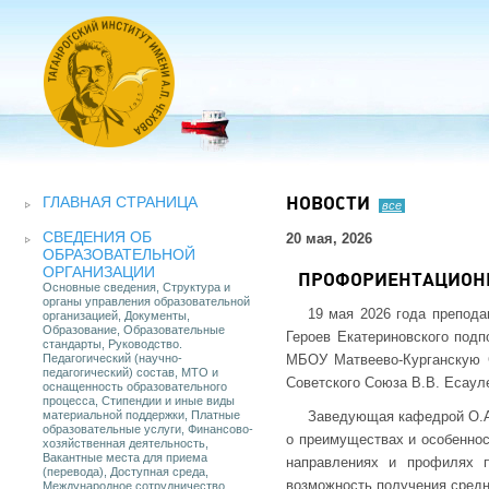
ГЛАВНАЯ СТРАНИЦА
НОВОСТИ
все
СВЕДЕНИЯ ОБ
20 мая, 2026
ОБРАЗОВАТЕЛЬНОЙ
ОРГАНИЗАЦИИ
ПРОФОРИЕНТАЦИОНН
Основные сведения, Структура и
органы управления образовательной
19 мая 2026 года препод
организацией, Документы,
Образование, Образовательные
Героев Екатериновского по
стандарты, Руководство.
Педагогический (научно-
МБОУ Матвеево-Курганскую
педагогический) состав, МТО и
Советского Союза В.В. Есауле
оснащенность образовательного
процесса, Стипендии и иные виды
материальной поддержки, Платные
Заведующая кафедрой О.А.
образовательные услуги, Финансово-
о преимуществах и особеннос
хозяйственная деятельность,
Вакантные места для приема
направлениях и профилях п
(перевода), Доступная среда,
возможность получения средн
Международное сотрудничество