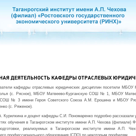
АЯ ДЕЯТЕЛЬНОСТЬ КАФЕДРЫ ОТРАСЛЕВЫХ ЮРИДИЧ
аватели кафедры отраслевых юридических дисциплин посетили МБОУ
дполья (с. Рясное), МБОУ Матвеево-Курганскую СОШ № 1, МБОУ Матв
 СОШ № 3 имени Героя Советского Союза А.М. Ерошина и МБОУ Ря
нко (с. Ряженое).
 Курилкина и доцент кафедры С.И. Пономаренко подробно рассказали у
тях обучения в Таганрогском институте имени А.П. Чехова (филиале)
одготовки, реализуемых в Таганрогском институте имени А.П. Чех
его профессионального образования (СПО) по некоторым профилям.