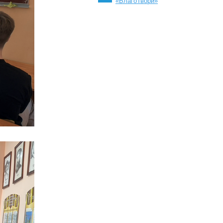
«БлагоТвори»