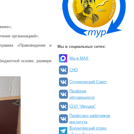
мике»;
ление организацией»;
ограмма «Правоведение и
Мы в социальных сетях:
Мы в MAX
бюджетной основе, размере
СНО
Студенческий Совет
Профком
обучающихся
СОЛ "Ивушка"
Профсоюз работников
института
Волонтёрский отряд