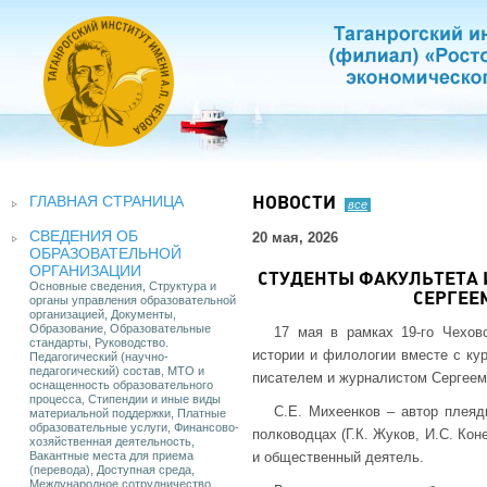
ГЛАВНАЯ СТРАНИЦА
НОВОСТИ
все
СВЕДЕНИЯ ОБ
20 мая, 2026
ОБРАЗОВАТЕЛЬНОЙ
ОРГАНИЗАЦИИ
СТУДЕНТЫ ФАКУЛЬТЕТА 
Основные сведения, Структура и
СЕРГЕЕ
органы управления образовательной
организацией, Документы,
Образование, Образовательные
17 мая в рамках 19-го Чехов
стандарты, Руководство.
истории и филологии вместе с кур
Педагогический (научно-
педагогический) состав, МТО и
писателем и журналистом Сергее
оснащенность образовательного
процесса, Стипендии и иные виды
С.Е. Михеенков – автор плеяд
материальной поддержки, Платные
образовательные услуги, Финансово-
полководцах (Г.К. Жуков, И.С. Кон
хозяйственная деятельность,
Вакантные места для приема
и общественный деятель.
(перевода), Доступная среда,
Международное сотрудничество