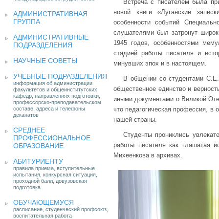
Встреча с писателем была пр
новой книги «Луганские запис
АДМИНИСТРАТИВНАЯ
ГРУППА
особенности событий Специальн
слушателями был затронут широк
АДМИНИСТРАТИВНЫЕ
1945 годов, особенностями мему
ПОДРАЗДЕЛЕНИЯ
стадией работы писателя и исто
НАУЧНЫЕ СОВЕТЫ
минувших эпох и в настоящем.
УЧЕБНЫЕ ПОДРАЗДЕЛЕНИЯ
В общении со студентами С.Е.
информация об администрации
общественное единство и верность
факультетов и общеинститутских
кафедр, направлениях подготовки,
иными документами о Великой Оте
профессорско-преподавательском
составе, адреса и телефоны
что педагогическая профессия, в 
деканатов
нашей страны.
СРЕДНЕЕ
Студенты прониклись увлекате
ПРОФЕССИОНАЛЬНОЕ
работы писателя как глашатая и
ОБРАЗОВАНИЕ
Михеенкова в архивах.
АБИТУРИЕНТУ
правила приема, вступительные
испытания, конкурсная ситуация,
проходной балл, довузовская
подготовка
ОБУЧАЮЩЕМУСЯ
расписание, студенческий профсоюз,
воспитательная работа