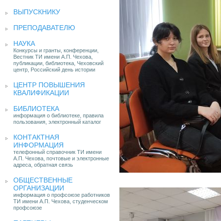
ВЫПУСКНИКУ
ПРЕПОДАВАТЕЛЮ
НАУКА
Конкурсы и гранты, конференции,
Вестник ТИ имени А.П. Чехова,
публикации, библиотека, Чеховский
центр, Российский день истории
ЦЕНТР ПОВЫШЕНИЯ
КВАЛИФИКАЦИИ
БИБЛИОТЕКА
информация о библиотеке, правила
пользования, электронный каталог
КОНТАКТНАЯ
ИНФОРМАЦИЯ
телефонный справочник ТИ имени
А.П. Чехова, почтовые и электронные
адреса, обратная связь
ОБЩЕСТВЕННЫЕ
ОРГАНИЗАЦИИ
информация о профсоюзе работников
ТИ имени А.П. Чехова, студенческом
профсоюзе