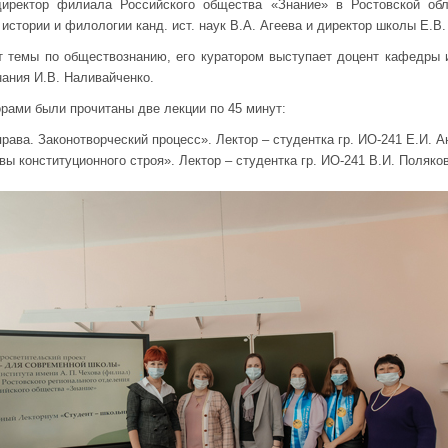
иректор филиала Российского общества «Знание» в Ростовской обла
истории и филологии канд. ист. наук В.А. Агеева и директор школы Е.В.
 темы по обществознанию, его куратором выступает доцент кафедры и
нания И.В. Наливайченко.
рами были прочитаны две лекции по 45 минут:
рава. Законотворческий процесс». Лектор – студентка гр. ИО-241 Е.И. 
ы конституционного строя». Лектор – студентка гр. ИО-241 В.И. Поляков