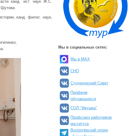
сти канд. ист. наук Ж.С.
 Шутова.
стории, канд. филос. наук,
Ангиленко;
Мы в социальных сетях:
а.
Мы в MAX
СНО
Студенческий Совет
Профком
обучающихся
СОЛ "Ивушка"
Профсоюз работников
института
Волонтёрский отряд