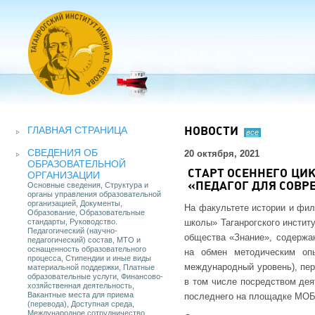
ГЛАВНАЯ СТРАНИЦА
НОВОСТИ
все
СВЕДЕНИЯ ОБ
20 октября, 2021
ОБРАЗОВАТЕЛЬНОЙ
СТАРТ ОСЕННЕГО ЦИ
ОРГАНИЗАЦИИ
Основные сведения, Структура и
«ПЕДАГОГ ДЛЯ СОВ
органы управления образовательной
организацией, Документы,
На факультете истории и фил
Образование, Образовательные
стандарты, Руководство.
школы» Таганрогского инстит
Педагогический (научно-
общества «Знание», содержан
педагогический) состав, МТО и
оснащенность образовательного
на обмен методическим опы
процесса, Стипендии и иные виды
международный уровень), пе
материальной поддержки, Платные
образовательные услуги, Финансово-
в том числе посредством дея
хозяйственная деятельность,
Вакантные места для приема
последнего на площадке МОБ
(перевода), Доступная среда,
Международное сотрудничество