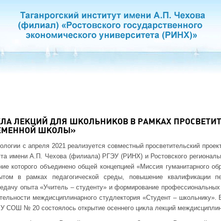
КЛА ЛЕКЦИЙ ДЛЯ ШКОЛЬНИКОВ В РАМКАХ ПРОСВЕТИ
РЕМЕННОЙ ШКОЛЫ»
ологии с апреля 2021 реализуется совместный просветительский проек
ута имени А.П. Чехова (филиала) РГЭУ (РИНХ) и Ростовского региональ
ие которого объединено общей концепцией «Миссия гуманитарного обр
том в рамках педагогической среды, повышение квалификации пе
редачу опыта «Учитель – студенту» и формирование профессиональных
тельности междисциплинарного студлектория «Студент – школьнику». 
У СОШ № 20 состоялось открытие осеннего цикла лекций междисциплин