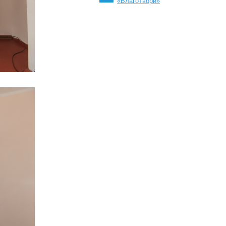
«БлагоТвори»