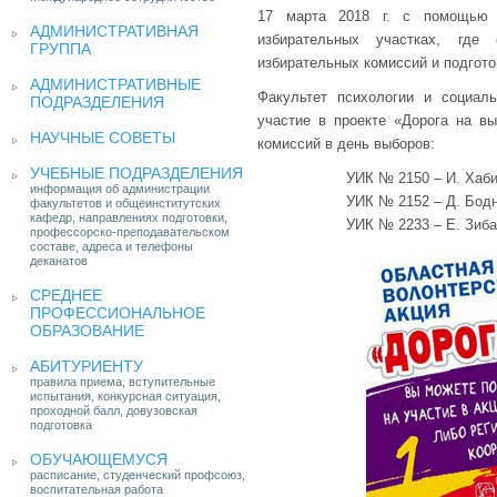
17 марта 2018 г. с помощью 
АДМИНИСТРАТИВНАЯ
избирательных участках, где
ГРУППА
избирательных комиссий и подгото
АДМИНИСТРАТИВНЫЕ
Факультет психологии и социаль
ПОДРАЗДЕЛЕНИЯ
участие в проекте «Дорога на в
НАУЧНЫЕ СОВЕТЫ
комиссий в день выборов:
УЧЕБНЫЕ ПОДРАЗДЕЛЕНИЯ
УИК № 2150 – И. Хаби
информация об администрации
УИК № 2152 – Д. Бодн
факультетов и общеинститутских
кафедр, направлениях подготовки,
УИК № 2233 – Е. Зиба
профессорско-преподавательском
составе, адреса и телефоны
деканатов
СРЕДНЕЕ
ПРОФЕССИОНАЛЬНОЕ
ОБРАЗОВАНИЕ
АБИТУРИЕНТУ
правила приема, вступительные
испытания, конкурсная ситуация,
проходной балл, довузовская
подготовка
ОБУЧАЮЩЕМУСЯ
расписание, студенческий профсоюз,
воспитательная работа