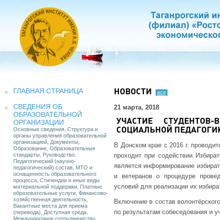
ГЛАВНАЯ СТРАНИЦА
НОВОСТИ
все
СВЕДЕНИЯ ОБ
21 марта, 2018
ОБРАЗОВАТЕЛЬНОЙ
УЧАСТИЕ СТУДЕНТОВ
ОРГАНИЗАЦИИ
Основные сведения, Структура и
СОЦИАЛЬНОЙ ПЕДАГОГИК
органы управления образовательной
организацией, Документы,
В Донском крае с 2016 г. проводи
Образование, Образовательные
стандарты, Руководство.
проходит при содействии Избират
Педагогический (научно-
является информирование избират
педагогический) состав, МТО и
оснащенность образовательного
и ветеранов о процедуре прове
процесса, Стипендии и иные виды
условий для реализации их избира
материальной поддержки, Платные
образовательные услуги, Финансово-
хозяйственная деятельность,
Включение в состав волонтёрского
Вакантные места для приема
по результатам собеседования и у
(перевода), Доступная среда,
Международное сотрудничество