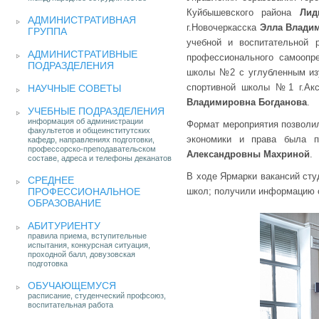
Куйбышевского района
Лид
АДМИНИСТРАТИВНАЯ
г.Новочеркасска
Элла Влади
ГРУППА
учебной и воспитательной
АДМИНИСТРАТИВНЫЕ
профессионального самоопр
ПОДРАЗДЕЛЕНИЯ
школы №2 с углубленным изу
спортивной школы №1 г.А
НАУЧНЫЕ СОВЕТЫ
Владимировна Богданова
.
УЧЕБНЫЕ ПОДРАЗДЕЛЕНИЯ
информация об администрации
Формат мероприятия позволил
факультетов и общеинститутских
экономики и права была п
кафедр, направлениях подготовки,
профессорско-преподавательском
Александровны Махриной
.
составе, адреса и телефоны деканатов
В ходе Ярмарки вакансий сту
СРЕДНЕЕ
ПРОФЕССИОНАЛЬНОЕ
школ; получили информацию о
ОБРАЗОВАНИЕ
АБИТУРИЕНТУ
правила приема, вступительные
испытания, конкурсная ситуация,
проходной балл, довузовская
подготовка
ОБУЧАЮЩЕМУСЯ
расписание, студенческий профсоюз,
воспитательная работа