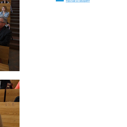
«БлагоТвори»