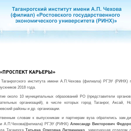
«ПРОСПЕКТ КАРЬЕРЫ»
 Таганрогского института имени А.П.Чехова (филиала) РГЭУ (РИНХ)
ускников 2018 года.
тие около 10 муниципальных образований РО (представители органов
ательных организаций), в числе которых город Таганрог, Аксай, Но
евский районы и др. организации.
твенным словам к выпускникам и партнерам вуза обратились зам.ди
ени А.П.Чехова(филиала) РГЭУ (РИНХ)
Александр Викторович Федор
ода Таганрога
Татьяна Олеговна Литвиненко
, заведующая отделом о