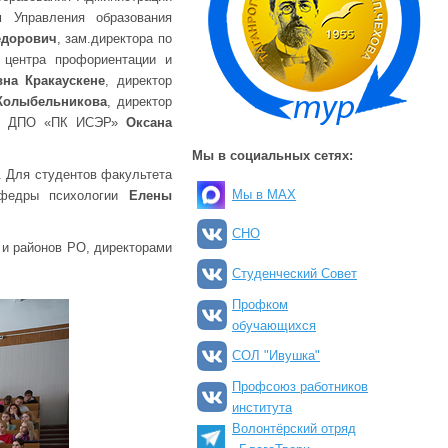
 Управления образования
едорович
, зам.директора по
 центра профориентации и
вна Кракаускене
, директор
Колыбельникова
, директор
НО ДПО «ПК ИСЭР»
Оксана
Мы в социальных сетях:
. Для студентов факультета
Мы в MAX
афедры психологии
Елены
СНО
 и районов РО, директорами
Студенческий Совет
Профком
обучающихся
СОЛ "Ивушка"
Профсоюз работников
института
Волонтёрский отряд