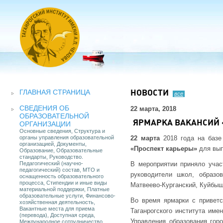
ГЛАВНАЯ СТРАНИЦА
НОВОСТИ
все
СВЕДЕНИЯ ОБ
22 марта, 2018
ОБРАЗОВАТЕЛЬНОЙ
ЯРМАРКА ВАКАНСИЙ 
ОРГАНИЗАЦИИ
Основные сведения, Структура и
органы управления образовательной
22 марта
2018 года на базе
организацией, Документы,
«Проспект карьеры»
для вып
Образование, Образовательные
стандарты, Руководство.
Педагогический (научно-
В мероприятии приняло учас
педагогический) состав, МТО и
руководители школ, образов
оснащенность образовательного
процесса, Стипендии и иные виды
Матвеево-Курганский, Куйбыш
материальной поддержки, Платные
образовательные услуги, Финансово-
Во время ярмарки с приветс
хозяйственная деятельность,
Вакантные места для приема
Таганрогского института им
(перевода), Доступная среда,
Управления образования гор
Международное сотрудничество