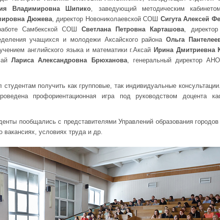
ия Владимировна Шипико
, заведующий методическим кабинетом
мировна Дюжева
, директор Новониколаевской СОШ
Сигута Алексей Ф
 работе Самбекской СОШ
Светлана Петровна Карташова
, директор
еделения учащихся и молодежи Аксайского района
Ольга Пантелее
чением английского языка и математики г.Аксай
Ирина Дмитриевна 
ксай
Лариса Александровна Брюханова
, генеральный директор А
 студентам получить как групповые, так индивидуальные консультации
роведена профориентационная игра под руководством доцента к
денты пообщались с представителями Управлений образования городов
 вакансиях, условиях труда и др.