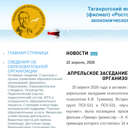
ГЛАВНАЯ СТРАНИЦА
НОВОСТИ
все
СВЕДЕНИЯ ОБ
22 апреля, 2026
ОБРАЗОВАТЕЛЬНОЙ
ОРГАНИЗАЦИИ
АПРЕЛЬСКОЕ ЗАСЕДАНИЕ
Основные сведения, Структура и
ОРГАНИЗО
органы управления образовательной
организацией, Документы,
Образование, Образовательные
20 апреля 2026 года в актовом
стандарты, Руководство.
апрельское заседание психологич
Педагогический (научно-
педагогический) состав, МТО и
психологии К.В. Гуменюк). Встре
оснащенность образовательного
процесса, Стипендии и иные виды
групп ПСХ-521 и ПСХ-531, обу
материальной поддержки, Платные
коучинг», была посвящена просм
образовательные услуги, Финансово-
хозяйственная деятельность,
фильма «Тренер» (режиссёр – А. Кл
Вакантные места для приема
премьера которого состоялась 14 а
(перевода), Доступная среда,
Международное сотрудничество