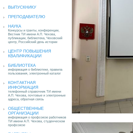
ВЫПУСКНИКУ
ПРЕПОДАВАТЕЛЮ
НАУКА
Конкурсы и гранты, конференции,
Вестник ТИ имени А.П. Чехова,
публикации, библиотека, Чеховский
центр, Российский день истории
ЦЕНТР ПОВЫШЕНИЯ
КВАЛИФИКАЦИИ
БИБЛИОТЕКА
информация о библиотеке, правила
пользования, электронный каталог
КОНТАКТНАЯ
ИНФОРМАЦИЯ
телефонный справочник ТИ имени
А.П. Чехова, почтовые и электронные
адреса, обратная связь
ОБЩЕСТВЕННЫЕ
ОРГАНИЗАЦИИ
информация о профсоюзе работников
ТИ имени А.П. Чехова, студенческом
профсоюзе