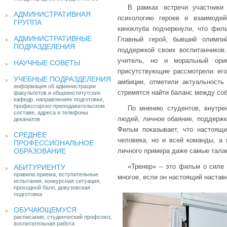
В рамках встречи участники
АДМИНИСТРАТИВНАЯ
психологию героев и взаимодей
ГРУППА
киноклуба подчеркнули, что фил
АДМИНИСТРАТИВНЫЕ
Главный герой, бывший олимпи
ПОДРАЗДЕЛЕНИЯ
поддержкой своих воспитанников
учитель, но и моральный орие
НАУЧНЫЕ СОВЕТЫ
присутствующие рассмотрели его
УЧЕБНЫЕ ПОДРАЗДЕЛЕНИЯ
амбиции, отметили актуальность
информация об администрации
стремятся найти баланс между со
факультетов и общеинститутских
кафедр, направлениях подготовки,
профессорско-преподавательском
По мнению студентов, внутре
составе, адреса и телефоны
людей, личное обаяние, поддержк
деканатов
Фильм показывает, что настоящи
СРЕДНЕЕ
человека, но и всей команды, а 
ПРОФЕССИОНАЛЬНОЕ
ОБРАЗОВАНИЕ
личного примера даже самые талан
«Тренер» – это фильм о силе 
АБИТУРИЕНТУ
правила приема, вступительные
многое, если он настоящий настав
испытания, конкурсная ситуация,
проходной балл, довузовская
подготовка
ОБУЧАЮЩЕМУСЯ
расписание, студенческий профсоюз,
воспитательная работа