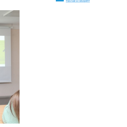
«БлагоТвори»