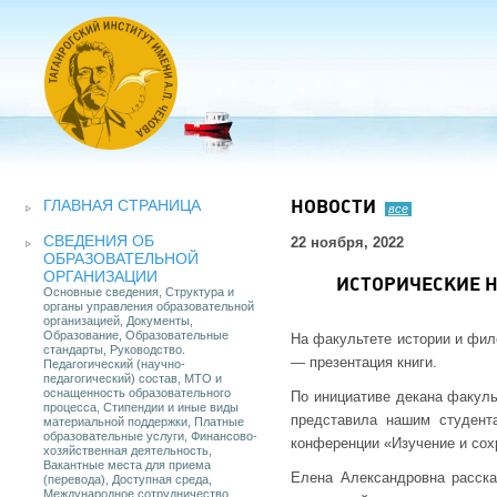
ГЛАВНАЯ СТРАНИЦА
НОВОСТИ
все
СВЕДЕНИЯ ОБ
22 ноября, 2022
ОБРАЗОВАТЕЛЬНОЙ
ОРГАНИЗАЦИИ
ИСТОРИЧЕСКИЕ Н
Основные сведения, Структура и
органы управления образовательной
организацией, Документы,
Образование, Образовательные
На факультете истории и фил
стандарты, Руководство.
— презентация книги.
Педагогический (научно-
педагогический) состав, МТО и
оснащенность образовательного
По инициативе декана факуль
процесса, Стипендии и иные виды
представила нашим студента
материальной поддержки, Платные
образовательные услуги, Финансово-
конференции «Изучение и сох
хозяйственная деятельность,
Вакантные места для приема
Елена Александровна расска
(перевода), Доступная среда,
Международное сотрудничество