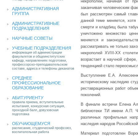
некрополей, начиная от пр
заканчивая человеческим фак
АДМИНИСТРАТИВНАЯ
ГРУППА
был рассмотрен самый главн
данной теме меняется, хотя
АДМИНИСТРАТИВНЫЕ
смерти и кладбищ была табуи
ПОДРАЗДЕЛЕНИЯ
уничтожено множество ценн
НАУЧНЫЕ СОВЕТЫ
меняется и законодательст
рассматривать не только зах
УЧЕБНЫЕ ПОДРАЗДЕЛЕНИЯ
информация об администрации
некрополей XVIII-XX столет
факультетов и общеинститутских
возрастает в научной сфере,
кафедр, направлениях подготовки,
профессорско-преподавательском
тенденцией стало переосмысл
составе, адреса и телефоны деканатов
Выступление Е.А. Алексеен
СРЕДНЕЕ
историческому наследию студ
ПРОФЕССИОНАЛЬНОЕ
ОБРАЗОВАНИЕ
реставрационных работ объе
поколений.
АБИТУРИЕНТУ
правила приема, вступительные
В финале встречи Елена Ал
испытания, конкурсная ситуация,
проходной балл, довузовская
библиотеки ТИ имени А.П. Ч
подготовка
различных профильных напр
ОБУЧАЮЩЕМУСЯ
наследия народов Российской
расписание, студенческий профсоюз,
воспитательная работа
Материал подготовлен Воро