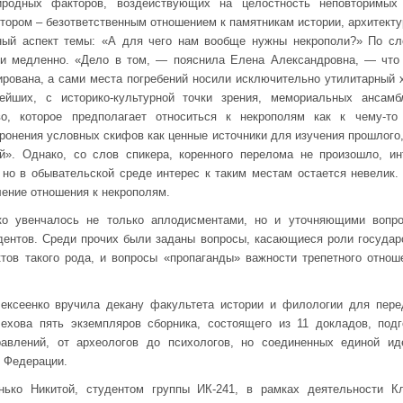
иродных факторов, воздействующих на целостность неповторимых
тором – безответственным отношением к памятникам истории, архитектур
ый аспект темы: «А для чего нам вообще нужны некрополи?» По сл
 и медленно. «Дело в том, — пояснила Елена Александровна, — чт
рована, а сами места погребений носили исключительно утилитарный х
ейших, с историко-культурной точки зрения, мемориальных ансамб
во, которое предполагает относиться к некрополям как к чему-то
оронения условных скифов как ценные источники для изучения прошлого,
ий». Однако, со слов спикера, коренного перелома не произошло, ин
 но в обывательской среде интерес к таким местам остается невелик
ение отношения к некрополям.
ко увенчалось не только аплодисментами, но и уточняющими вопр
ентов. Среди прочих были заданы вопросы, касающиеся роли государс
ктов такого рода, и вопросы «пропаганды» важности трепетного отно
ексеенко вручила декану факультета истории и филологии для пере
ехова пять экземпляров сборника, состоящего из 11 докладов, под
авлений, от археологов до психологов, но соединенных единой иде
 Федерации.
нько Никитой, студентом группы ИК-241, в рамках деятельности К