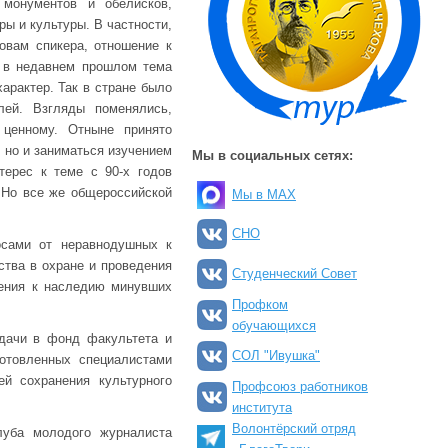
 монументов и обелисков,
ы и культуры. В частности,
овам спикера, отношение к
о в недавнем прошлом тема
арактер. Так в стране было
лей. Взгляды поменялись,
 ценному. Отныне принято
 но и заниматься изучением
Мы в социальных сетях:
терес к теме с 90-х годов
. Но все же общероссийской
Мы в MAX
СНО
осами от неравнодушных к
тва в охране и проведения
Студенческий Совет
шения к наследию минувших
Профком
обучающихся
дачи в фонд факультета и
СОЛ "Ивушка"
готовленных специалистами
й сохранения культурного
Профсоюз работников
института
Волонтёрский отряд
луба молодого журналиста