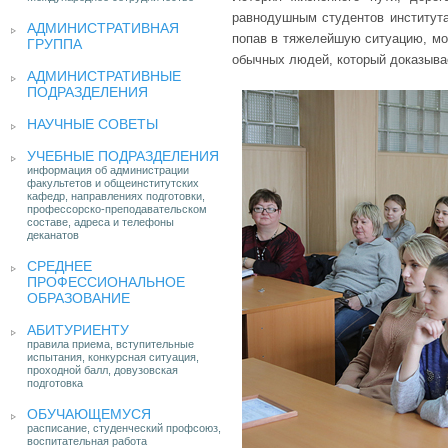
равнодушным студентов института
АДМИНИСТРАТИВНАЯ
попав в тяжелейшую ситуацию, мо
ГРУППА
обычных людей, который доказывае
АДМИНИСТРАТИВНЫЕ
ПОДРАЗДЕЛЕНИЯ
НАУЧНЫЕ СОВЕТЫ
УЧЕБНЫЕ ПОДРАЗДЕЛЕНИЯ
информация об администрации
факультетов и общеинститутских
кафедр, направлениях подготовки,
профессорско-преподавательском
составе, адреса и телефоны
деканатов
СРЕДНЕЕ
ПРОФЕССИОНАЛЬНОЕ
ОБРАЗОВАНИЕ
АБИТУРИЕНТУ
правила приема, вступительные
испытания, конкурсная ситуация,
проходной балл, довузовская
подготовка
ОБУЧАЮЩЕМУСЯ
расписание, студенческий профсоюз,
воспитательная работа