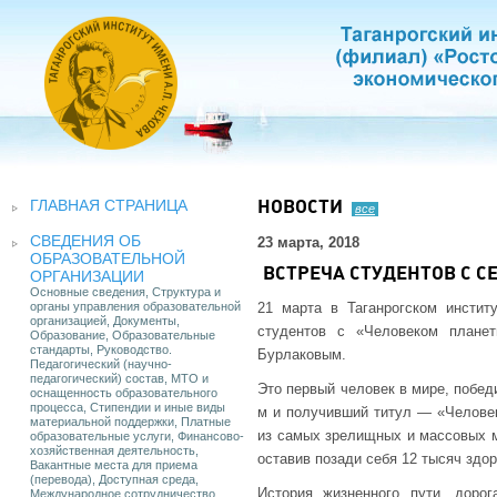
ГЛАВНАЯ СТРАНИЦА
НОВОСТИ
все
СВЕДЕНИЯ ОБ
23 марта, 2018
ОБРАЗОВАТЕЛЬНОЙ
ВСТРЕЧА СТУДЕНТОВ С 
ОРГАНИЗАЦИИ
Основные сведения, Структура и
органы управления образовательной
21 марта в Таганрогском инсти
организацией, Документы,
студентов с «Человеком планет
Образование, Образовательные
стандарты, Руководство.
Бурлаковым.
Педагогический (научно-
педагогический) состав, МТО и
Это первый человек в мире, побед
оснащенность образовательного
процесса, Стипендии и иные виды
м и получивший титул — «Человек
материальной поддержки, Платные
из самых зрелищных и массовых м
образовательные услуги, Финансово-
хозяйственная деятельность,
оставив позади себя 12 тысяч здо
Вакантные места для приема
(перевода), Доступная среда,
История жизненного пути, доро
Международное сотрудничество