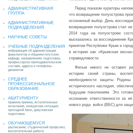
АДМИНИСТРАТИВНАЯ
Перед показом кураторы напомн
ГРУППА
что возвращение полуострова про
осознанный выбор. День воссоеди
АДМИНИСТРАТИВНЫЕ
возвращения полуострова стал не 
ПОДРАЗДЕЛЕНИЯ
2014 года на полуострове сос
НАУЧНЫЕ СОВЕТЫ
высказались за воссоединение Кр
принятии Республики Крым и город
УЧЕБНЫЕ ПОДРАЗДЕЛЕНИЯ
информация об администрации
в историю как «Крымская весна»
факультетов и общеинститутских
справедливости.
кафедр, направлениях подготовки,
профессорско-преподавательском
составе, адреса и телефоны
Фильм никого не оставил ра
деканатов
историю своей страны, воспит
СРЕДНЕЕ
необходимости защиты Родины
ПРОФЕССИОНАЛЬНОЕ
исторического наследия, обеспеч
ОБРАЗОВАНИЕ
будущим поколениям. Это готовн
АБИТУРИЕНТУ
осознание ответственности за е
правила приема, вступительные
нового рода войск (ВБС) для защи
испытания, конкурсная ситуация,
проходной балл, довузовская
подготовка
ОБУЧАЮЩЕМУСЯ
расписание, студенческий профсоюз,
воспитательная работа