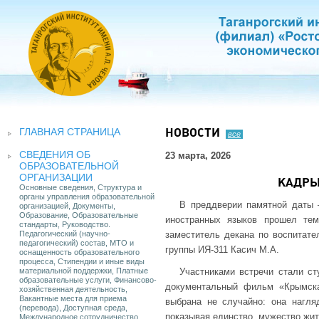
ГЛАВНАЯ СТРАНИЦА
НОВОСТИ
все
СВЕДЕНИЯ ОБ
23 марта, 2026
ОБРАЗОВАТЕЛЬНОЙ
ОРГАНИЗАЦИИ
КАДРЫ
Основные сведения, Структура и
органы управления образовательной
В преддверии памятной даты 
организацией, Документы,
Образование, Образовательные
иностранных языков прошел тем
стандарты, Руководство.
Педагогический (научно-
заместитель декана по воспитате
педагогический) состав, МТО и
группы ИЯ-311 Касич М.А.
оснащенность образовательного
процесса, Стипендии и иные виды
материальной поддержки, Платные
Участниками встречи стали ст
образовательные услуги, Финансово-
документальный фильм «Крымск
хозяйственная деятельность,
Вакантные места для приема
выбрана не случайно: она нагля
(перевода), Доступная среда,
показывая единство, мужество жи
Международное сотрудничество