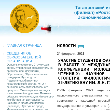
ГЛАВНАЯ СТРАНИЦА
НОВОСТИ
все
СВЕДЕНИЯ ОБ
24 февраля, 2021
ОБРАЗОВАТЕЛЬНОЙ
УЧАСТИЕ СТУДЕНТОВ ФА
ОРГАНИЗАЦИИ
Основные сведения, Структура и
В РАБОТЕ Х МЕЖДУНА
органы управления образовательной
КОНФЕРЕНЦИИ МОЛОД
организацией, Документы,
ЧТЕНИЯ-Х: НАУЧНОЕ 
Образование, Образовательные
стандарты, Руководство.
СТОЛЕТИЯ. ФИЛОЛОГИ
Педагогический (научно-
25-ЛЕТИЮ ЕНУ ИМ. Л.Н. 
педагогический) состав, МТО и
оснащенность образовательного
25-26 февраля 2021 года
каф
процесса, Стипендии и иные виды
материальной поддержки, Платные
национального университета им 
образовательные услуги, Финансово-
хозяйственная деятельность,
совместно с кафедрой русской
Вакантные места для приема
государственного университета (
(перевода), Доступная среда,
Международное сотрудничество