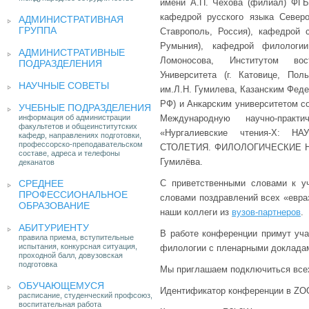
имени А.П. Чехова (филиал) ФГБО
кафедрой русского языка Северо-
АДМИНИСТРАТИВНАЯ
ГРУППА
Ставрополь, Россия), кафедрой 
Румыния), кафедрой филологи
АДМИНИСТРАТИВНЫЕ
Ломоносова, Институтом вос
ПОДРАЗДЕЛЕНИЯ
Университета (г. Катовице, По
НАУЧНЫЕ СОВЕТЫ
им.Л.Н. Гумилева, Казанским Феде
РФ) и Анкарским университетом со
УЧЕБНЫЕ ПОДРАЗДЕЛЕНИЯ
информация об администрации
Международную научно-прак
факультетов и общеинститутских
«Нургалиевские чтения-Х:
кафедр, направлениях подготовки,
профессорско-преподавательском
СТОЛЕТИЯ. ФИЛОЛОГИЧЕСКИЕ НАУ
составе, адреса и телефоны
Гумилёва.
деканатов
СРЕДНЕЕ
С приветственными словами к у
ПРОФЕССИОНАЛЬНОЕ
словами поздравлений всех «евра
ОБРАЗОВАНИЕ
наши коллеги из
вузов-партнеров
.
АБИТУРИЕНТУ
В работе конференции примут уча
правила приема, вступительные
испытания, конкурсная ситуация,
филологии с пленарными доклада
проходной балл, довузовская
подготовка
Мы приглашаем подключиться всех
ОБУЧАЮЩЕМУСЯ
Идентификатор конференции в ZOO
расписание, студенческий профсоюз,
воспитательная работа