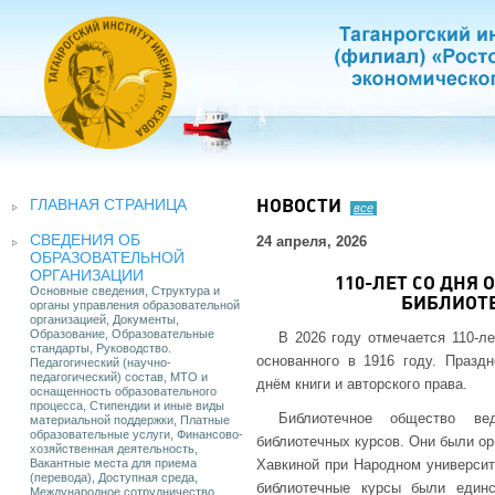
ГЛАВНАЯ СТРАНИЦА
НОВОСТИ
все
СВЕДЕНИЯ ОБ
24 апреля, 2026
ОБРАЗОВАТЕЛЬНОЙ
ОРГАНИЗАЦИИ
110-ЛЕТ СО ДНЯ
Основные сведения, Структура и
БИБЛИОТ
органы управления образовательной
организацией, Документы,
Образование, Образовательные
В 2026 году отмечается 110-л
стандарты, Руководство.
основанного в 1916 году. Празд
Педагогический (научно-
педагогический) состав, МТО и
днём книги и авторского права.
оснащенность образовательного
процесса, Стипендии и иные виды
Библиотечное общество в
материальной поддержки, Платные
образовательные услуги, Финансово-
библиотечных курсов. Они были ор
хозяйственная деятельность,
Вакантные места для приема
Хавкиной при Народном университ
(перевода), Доступная среда,
библиотечные курсы были един
Международное сотрудничество