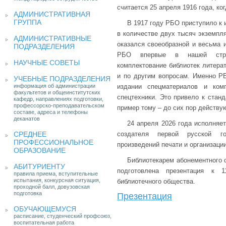
считается 25 апреля 1916 года, ко
АДМИНИСТРАТИВНАЯ
ГРУППА
В 1917 году РБО приступило к
в количестве двух тысяч экземпл
АДМИНИСТРАТИВНЫЕ
оказался своеобразной и весьма 
ПОДРАЗДЕЛЕНИЯ
РБО впервые в нашей стран
НАУЧНЫЕ СОВЕТЫ
комплектование библиотек литерат
и по другим вопросам. Именно Р
УЧЕБНЫЕ ПОДРАЗДЕЛЕНИЯ
информация об администрации
издании спецматериалов и ком
факультетов и общеинститутских
спецтехники. Это привело к стан
кафедр, направлениях подготовки,
профессорско-преподавательском
пример тому – до сих пор действу
составе, адреса и телефоны
деканатов
24 апреля 2026 года исполняе
СРЕДНЕЕ
создателя первой русской го
ПРОФЕССИОНАЛЬНОЕ
произведений печати и организаци
ОБРАЗОВАНИЕ
Библиотекарем абонементного
АБИТУРИЕНТУ
подготовлена презентация к 1
правила приема, вступительные
испытания, конкурсная ситуация,
библиотечного общества.
проходной балл, довузовская
подготовка
Презентация
ОБУЧАЮЩЕМУСЯ
расписание, студенческий профсоюз,
воспитательная работа