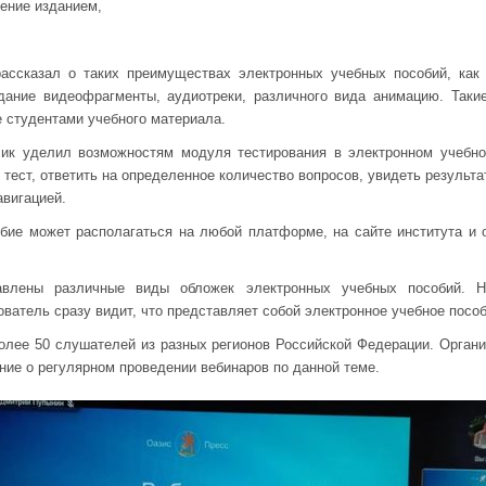
ление изданием,
ассказал о таких преимуществах электронных учебных пособий, как 
дание видеофрагменты, аудиотреки, различного вида анимацию. Таки
 студентами учебного материала.
ик уделил возможностям модуля тестирования в электронном учебно
 тест, ответить на определенное количество вопросов, увидеть результ
авигацией.
бие может располагаться на любой платформе, на сайте института и 
авлены различные виды обложек электронных учебных пособий. Н
ватель сразу видит, что представляет собой электронное учебное пособ
олее 50 слушателей из разных регионов Российской Федерации. Органи
ие о регулярном проведении вебинаров по данной теме.