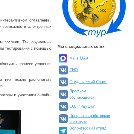
интерактивном оглавлении,
е возможности электронных
м пособии. Так, обучаемый
Мы в социальных сетях:
аты тестирования с помощью
Мы в MAX
облегчить процесс усвоения
СНО
а них можно располагать
Студенческий Совет
ие.
Профком
заторы и участники онлайн-
обучающихся
СОЛ "Ивушка"
Профсоюз работников
института
Волонтёрский отряд