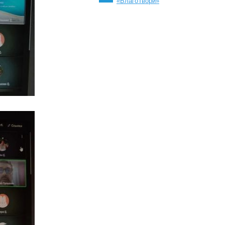
«БлагоТвори»