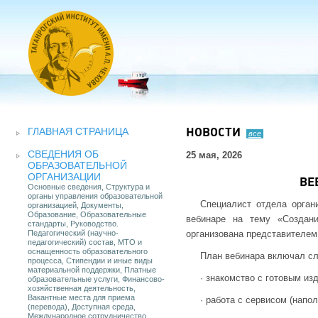
ГЛАВНАЯ СТРАНИЦА
НОВОСТИ
все
СВЕДЕНИЯ ОБ
25 мая, 2026
ОБРАЗОВАТЕЛЬНОЙ
ОРГАНИЗАЦИИ
ВЕ
Основные сведения, Структура и
органы управления образовательной
Специалист отдела орган
организацией, Документы,
Образование, Образовательные
вебинаре на тему «Создан
стандарты, Руководство.
Педагогический (научно-
организована представителе
педагогический) состав, МТО и
оснащенность образовательного
План вебинара включал с
процесса, Стипендии и иные виды
материальной поддержки, Платные
· знакомство с готовым из
образовательные услуги, Финансово-
хозяйственная деятельность,
Вакантные места для приема
· работа с сервисом (напо
(перевода), Доступная среда,
Международное сотрудничество