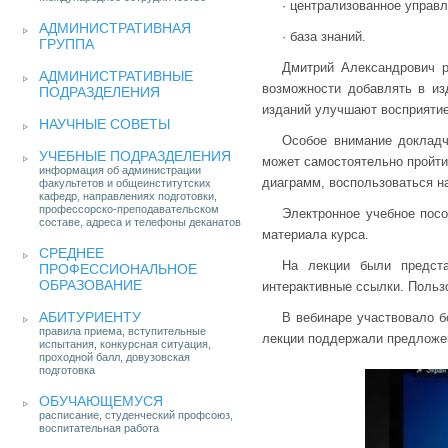
· централизованное управ
АДМИНИСТРАТИВНАЯ
· база знаний.
ГРУППА
Дмитрий Александрович р
АДМИНИСТРАТИВНЫЕ
возможности добавлять в из
ПОДРАЗДЕЛЕНИЯ
изданий улучшают восприятие
НАУЧНЫЕ СОВЕТЫ
Особое внимание докладч
УЧЕБНЫЕ ПОДРАЗДЕЛЕНИЯ
может самостоятельно пройти
информация об администрации
диаграмм, воспользоваться н
факультетов и общеинститутских
кафедр, направлениях подготовки,
профессорско-преподавательском
Электронное учебное посо
составе, адреса и телефоны деканатов
материала курса.
СРЕДНЕЕ
На лекции были предст
ПРОФЕССИОНАЛЬНОЕ
ОБРАЗОВАНИЕ
интерактивные ссылки. Пользо
АБИТУРИЕНТУ
В вебинаре участвовало б
правила приема, вступительные
лекции поддержали предложен
испытания, конкурсная ситуация,
проходной балл, довузовская
подготовка
ОБУЧАЮЩЕМУСЯ
расписание, студенческий профсоюз,
воспитательная работа