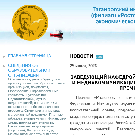
ГЛАВНАЯ СТРАНИЦА
НОВОСТИ
все
СВЕДЕНИЯ ОБ
25 июня, 2026
ОБРАЗОВАТЕЛЬНОЙ
ОРГАНИЗАЦИИ
ЗАВЕДУЮЩИЙ КАФЕДРОЙ
Основные сведения, Структура и
И МЕДИАКОММУНИКАЦИИ 
органы управления образовательной
организацией, Документы,
ПРЕМ
Образование, Образовательные
стандарты, Руководство.
Премия «Разговоры о важно
Педагогический (научно-
педагогический) состав, МТО и
Федерации и Институтом изучени
оснащенность образовательного
воспитательной среды, поддер
процесса, Стипендии и иные виды
материальной поддержки, Платные
создание содержательного и актуа
образовательные услуги, Финансово-
хозяйственная деятельность,
граждан и организации Российско
Вакантные места для приема
внеурочных занятий «Разгово
(перевода), Доступная среда,
Международное сотрудничество