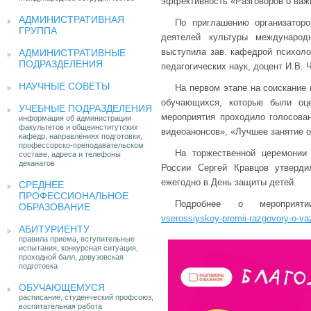
эффективность «Разговоров о важн
АДМИНИСТРАТИВНАЯ
По приглашению организаторо
ГРУППА
деятелей культуры международн
выступила зав. кафедрой психоло
АДМИНИСТРАТИВНЫЕ
ПОДРАЗДЕЛЕНИЯ
педагогических наук, доцент И.В.
НАУЧНЫЕ СОВЕТЫ
На первом этапе на соискание 
обучающихся, которые были оце
УЧЕБНЫЕ ПОДРАЗДЕЛЕНИЯ
мероприятия проходило голосова
информация об администрации
факультетов и общеинститутских
видеоанонсов», «Лучшее занятие 
кафедр, направлениях подготовки,
профессорско-преподавательском
На торжественной церемонии
составе, адреса и телефоны
деканатов
России Сергей Кравцов утверд
ежегодно в День защиты детей.
СРЕДНЕЕ
ПРОФЕССИОНАЛЬНОЕ
Подробнее о мероприя
ОБРАЗОВАНИЕ
vserossiyskoy-premii-razgovory-o-v
АБИТУРИЕНТУ
правила приема, вступительные
испытания, конкурсная ситуация,
проходной балл, довузовская
подготовка
ОБУЧАЮЩЕМУСЯ
расписание, студенческий профсоюз,
воспитательная работа