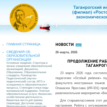
ГЛАВНАЯ СТРАНИЦА
НОВОСТИ
все
СВЕДЕНИЯ ОБ
26 марта, 2026
ОБРАЗОВАТЕЛЬНОЙ
ОРГАНИЗАЦИИ
ПРОДОЛЖЕНИЕ РАБ
Основные сведения, Структура и
ТАГАНРОГ
органы управления образовательной
организацией, Документы,
Образование, Образовательные
23 марта 2026 года состоял
стандарты, Руководство.
педагогики «Особый ребенок» п
Педагогический (научно-
педагогический) состав, МТО и
факультета иностранных языков 
оснащенность образовательного
процесса, Стипендии и иные виды
Опанасюк Ярослава (ИЯ-331) пров
материальной поддержки, Платные
развлекательное мероприятие «Ве
образовательные услуги, Финансово-
хозяйственная деятельность,
Вакантные места для приема
Для старшеклассников этот де
(перевода), Доступная среда,
настроения. Ребята с энтузиазмом
Международное сотрудничество