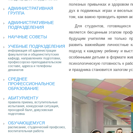
полезных привычках и здоровом п
АДМИНИСТРАТИВНАЯ
дух в подвижных играх и веселых
ГРУППА
том, как важно проводить время ак
АДМИНИСТРАТИВНЫЕ
Для студентов, готовящихся
ПОДРАЗДЕЛЕНИЯ
является бесценным этапом профе
НАУЧНЫЕ СОВЕТЫ
будущим учителям не только пр
развить важнейшие личностные к
УЧЕБНЫЕ ПОДРАЗДЕЛЕНИЯ
информация об администрации
подход к каждому ребенку и выст
факультетов и общеинститутских
особенными детьми в формате жив
кафедр, направлениях подготовки,
профессорско-преподавательском
психологическую готовность к раб
составе, адреса и телефоны
и праздника становится залогом у
деканатов
СРЕДНЕЕ
ПРОФЕССИОНАЛЬНОЕ
ОБРАЗОВАНИЕ
АБИТУРИЕНТУ
правила приема, вступительные
испытания, конкурсная ситуация,
проходной балл, довузовская
подготовка
ОБУЧАЮЩЕМУСЯ
расписание, студенческий профсоюз,
воспитательная работа