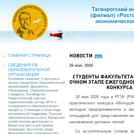
ГЛАВНАЯ СТРАНИЦА
НОВОСТИ
все
СВЕДЕНИЯ ОБ
26 мая, 2026
ОБРАЗОВАТЕЛЬНОЙ
ОРГАНИЗАЦИИ
СТУДЕНТЫ ФАКУЛЬТЕТА
Основные сведения, Структура и
ОЧНОМ ЭТАПЕ ЕЖЕГОДНО
органы управления образовательной
организацией, Документы,
КОНКУРСА
Образование, Образовательные
стандарты, Руководство.
18 мая 2026 года в РГЭУ (РИ
Педагогический (научно-
педагогический) состав, МТО и
практического конкурса «Молодой
оснащенность образовательного
молодые предприниматели и авт
процесса, Стипендии и иные виды
материальной поддержки, Платные
площадкой для представления ин
образовательные услуги, Финансово-
хозяйственная деятельность,
налаживания деловых связей.
Вакантные места для приема
(перевода), Доступная среда,
Со вступительным словом в
Международное сотрудничество