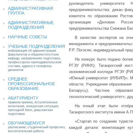
руководитель университета
АДМИНИСТРАТИВНАЯ
предпринимательства; декан фак
ГРУППА
комитета по образованию Ростов
организации «Деловая Росс
АДМИНИСТРАТИВНЫЕ
ПОДРАЗДЕЛЕНИЯ
предпринимательства Снежана Бес
НАУЧНЫЕ СОВЕТЫ
В качестве экспертов на очн
менеджмента и предпринимательств
УЧЕБНЫЕ ПОДРАЗДЕЛЕНИЯ
Р.Р. Погосян; индивидуальный пре
информация об администрации
факультетов и общеинститутских
кафедр, направлениях подготовки,
На конкурс было подано более
профессорско-преподавательском
РГЭУ (РИНХ); Таганрогский инс
составе, адреса и телефоны
деканатов
экономический колледж РГЭУ (РИН
«Южный университет (ИУБИП)»; М
СРЕДНЕЕ
ПРОФЕССИОНАЛЬНОЕ
области; Учреждение образования 
ОБРАЗОВАНИЕ
Беларусь); Частное образов
технологический университет»; др
АБИТУРИЕНТУ
правила приема, вступительные
На очный этап были отобра
испытания, конкурсная ситуация,
проходной балл, довузовская
Таганрогского института имени А.П
подготовка
«Стартап по созданию туристи
ОБУЧАЮЩЕМУСЯ
расписание, студенческий профсоюз,
каждой детали: монетизация ку
воспитательная работа