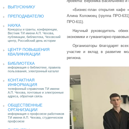
проекта:
Вероника Васильченко и 
ВЫПУСКНИКУ
«Бизнес-план открытия кафе «
Алина Коломоец (группа ПРО-631)
ПРЕПОДАВАТЕЛЮ
ПРО-611).
НАУКА
Конкурсы и гранты, конференции,
Научный руководитель обеих
Вестник ТИ имени А.П. Чехова,
экономики и гуманитарно-правовых
публикации, библиотека, Чеховский
центр, Российский день истории
Организаторы благодарят всех
ЦЕНТР ПОВЫШЕНИЯ
участие и вклад в развитие мо
КВАЛИФИКАЦИИ
региона.
БИБЛИОТЕКА
информация о библиотеке, правила
пользования, электронный каталог
КОНТАКТНАЯ
ИНФОРМАЦИЯ
телефонный справочник ТИ имени
А.П. Чехова, почтовые и электронные
адреса, обратная связь
ОБЩЕСТВЕННЫЕ
ОРГАНИЗАЦИИ
информация о профсоюзе работников
ТИ имени А.П. Чехова, студенческом
профсоюзе